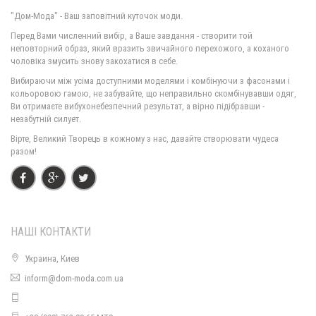
"Дом-Мода" - Ваш заповітний куточок моди.
Перед Вами численний вибір, а Ваше завдання - створити той
неповторний образ, який вразить звичайного перехожого, а коханого
чоловіка змусить знову закохатися в себе.
Довга спідниця в горох
Вибираючи між усіма доступними моделями і комбінуючи з фасонами і
730.00грн.
кольоровою гамою, не забувайте, що неправильно скомбінувавши одяг,
Ви отримаєте вибухонебезпечний результат, а вірно підібравши -
незабутній силует.
Вірте, Великий Творець в кожному з нас, давайте створювати чудеса
разом!
НАШІ КОНТАКТИ
Украина, Киев
Довга плісирована спідниця
inform@dom-moda.com.ua
1660.00грн.