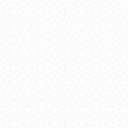
Довга шовкова спідниця
670.00грн.
Довга шкіряна спідниця великого розміру
900.00грн.