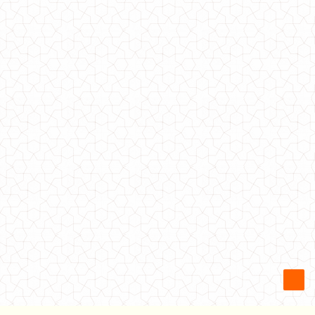
Модний жіночий кардиган на зав'язках
1050.00грн.
Жіночий модний кардиган із зіркою на спині
550.00грн.
Жіночий прямий кардиган накидка
480.00грн.
Модний тонкий кардиган жіночий на літо
420.00грн.