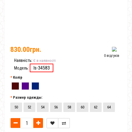
830.00грн.
0 відгуків
Наявність:
Є в наявності
Is-34583
Модель:
Колір
Размер одежды:
50
52
54
56
58
60
62
64