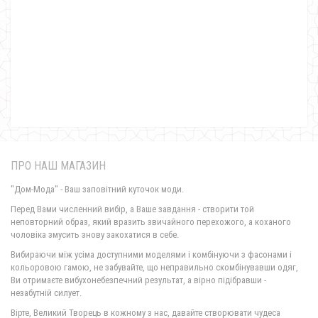
Трикотажний кардиган на флісі батал
730.00грн.
ПРО НАШ МАГАЗИН
"Дом-Мода" - Ваш заповітний куточок моди.
Перед Вами численний вибір, а Ваше завдання - створити той
неповторний образ, який вразить звичайного перехожого, а коханого
чоловіка змусить знову закохатися в себе.
Жіноча кофта кардиган на гудзиках
Вибираючи між усіма доступними моделями і комбінуючи з фасонами і
960.00грн.
кольоровою гамою, не забувайте, що неправильно скомбінувавши одяг,
Ви отримаєте вибухонебезпечний результат, а вірно підібравши -
незабутній силует.
Вірте, Великий Творець в кожному з нас, давайте створювати чудеса