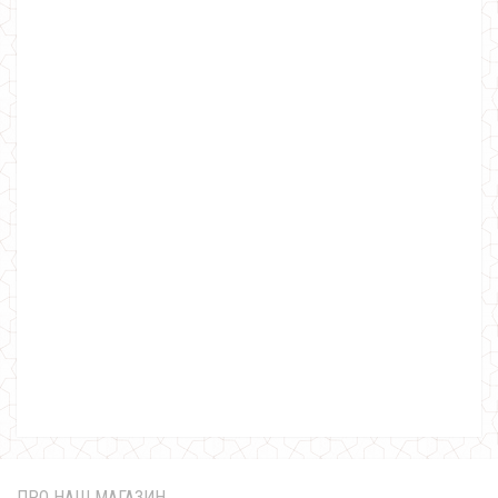
Трикотажний батник жіночий з капюшоном
670.00грн.
ПРО НАШ МАГАЗИН