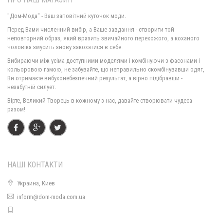
"Дом-Мода" - Ваш заповітний куточок моди.
Перед Вами численний вибір, а Ваше завдання - створити той
неповторний образ, який вразить звичайного перехожого, а коханого
чоловіка змусить знову закохатися в себе.
Жіночий батник з капюшоном
Вибираючи між усіма доступними моделями і комбінуючи з фасонами і
640.00грн.
кольоровою гамою, не забувайте, що неправильно скомбінувавши одяг,
Ви отримаєте вибухонебезпечний результат, а вірно підібравши -
незабутній силует.
Вірте, Великий Творець в кожному з нас, давайте створювати чудеса
разом!
НАШІ КОНТАКТИ
Украина, Киев
inform@dom-moda.com.ua