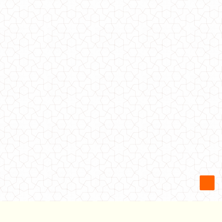
Тепле худі на блискавці
940.00грн.
760.00грн.
Тепле худі жіноче
680.00грн.