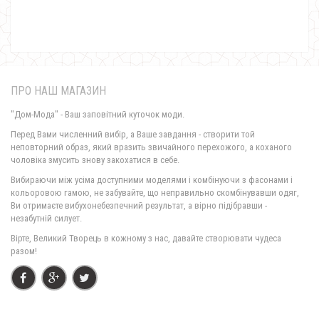
ПРО НАШ МАГАЗИН
"Дом-Мода" - Ваш заповітний куточок моди.
Перед Вами численний вибір, а Ваше завдання - створити той
неповторний образ, який вразить звичайного перехожого, а коханого
чоловіка змусить знову закохатися в себе.
Тепле худі жіноче з принтом
Вибираючи між усіма доступними моделями і комбінуючи з фасонами і
1000.00грн.
600.00грн.
кольоровою гамою, не забувайте, що неправильно скомбінувавши одяг,
Ви отримаєте вибухонебезпечний результат, а вірно підібравши -
незабутній силует.
Вірте, Великий Творець в кожному з нас, давайте створювати чудеса
разом!