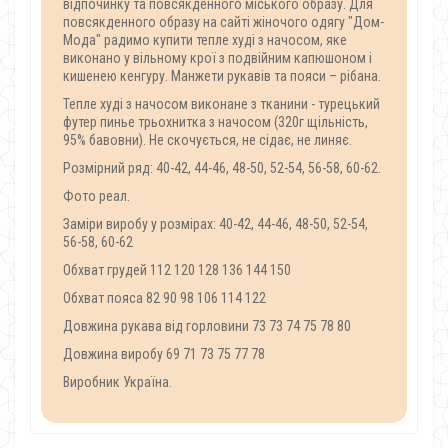
відпочинку та повсякденного міського образу. Для
повсякденного образу на сайті жіночого одягу "Дом-
Мода" радимо купити тепле худі з начосом, яке
виконано у вільному крої з подвійним капюшоном і
кишенею кенгуру. Манжети рукавів та пояси – рібана.
Тепле худі з начосом виконане з тканини - турецький
футер пинье трьохнитка з начосом (320г щільність,
95% бавовни). Не скочується, не сідає, не линяє.
Розмірний ряд: 40-42, 44-46, 48-50, 52-54, 56-58, 60-62.
Фото реал.
Заміри виробу у розмірах: 40-42, 44-46, 48-50, 52-54,
56-58, 60-62
Обхват грудей 112 120 128 136 144 150
Обхват пояса 82 90 98 106 114 122
Довжина рукава від горловини 73 73 74 75 78 80
Довжина виробу 69 71 73 75 77 78
Виробник Україна.