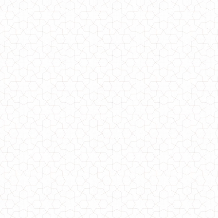
Куртка коротка великого розміру жіноча з прострочкою
1300.00грн.
Жіноча коротка спідниця з воланами
650.00грн.