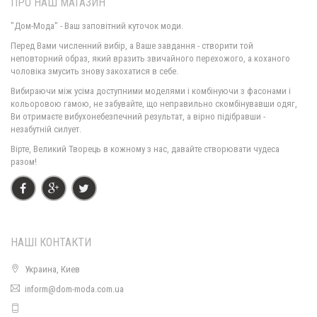
ПРО НАШ МАГАЗИН
"Дом-Мода" - Ваш заповітний куточок моди.
Перед Вами численний вибір, а Ваше завдання - створити той
неповторний образ, який вразить звичайного перехожого, а коханого
чоловіка змусить знову закохатися в себе.
Жіноча коротка куртка на синтепоні норма і батал
Вибираючи між усіма доступними моделями і комбінуючи з фасонами і
1570.00грн.
кольоровою гамою, не забувайте, що неправильно скомбінувавши одяг,
Ви отримаєте вибухонебезпечний результат, а вірно підібравши -
незабутній силует.
Вірте, Великий Творець в кожному з нас, давайте створювати чудеса
разом!
НАШІ КОНТАКТИ
Украина, Киев
Коротка зимова куртка жіноча
inform@dom-moda.com.ua
790.00грн.