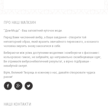
ПРО НАШ МАГАЗИН
"Дом-Мода" - Ваш заповітний куточок моди.
Перед Вами численний вибір, а Ваше завдання - створити той
неповторний образ, який вразить звичайного перехожого, а коханого
чоловіка змусить знову закохатися в себе.
Теплий брючний костюм з тунікою великого розміру
Вибираючи між усіма доступними моделями і комбінуючи з фасонами і
1350.00грн.
кольоровою гамою, не забувайте, що неправильно скомбінувавши одяг,
Ви отримаєте вибухонебезпечний результат, а вірно підібравши -
незабутній силует.
Вірте, Великий Творець в кожному з нас, давайте створювати чудеса
разом!
НАШІ КОНТАКТИ