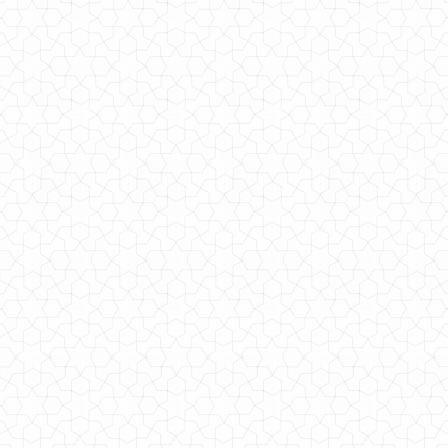
610.00грн.
Красива приталена рубашка жіноча
690.00грн.