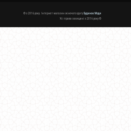
© з 2016 року. Інтернет магазин жіночого одягу
Будинок Моди
Усі права захищені з 2016 року ©