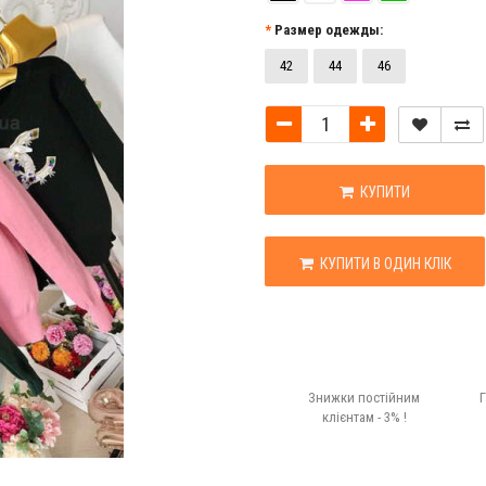
Размер одежды:
42
44
46
КУПИТИ
КУПИТИ В ОДИН КЛІК
Знижки постійним
Г
клієнтам - 3% !