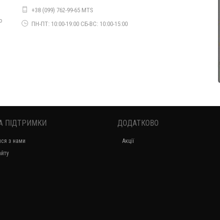
+38 (099) 762-99-65 MTS
Красива велюрова сукня жіноча
о
ПН-ПТ: 10:00-19:00 СБ-ВС: 10:00-15:00
610.00грн.
А ПІДТРИМКИ
ДОДАТКОВО
ися з нами
Акції
айту
Красива жіноча кофта
850.00грн.