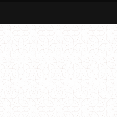
Красива кофта жіноча
700.00грн.
Жіноча красива сукня великого розміру