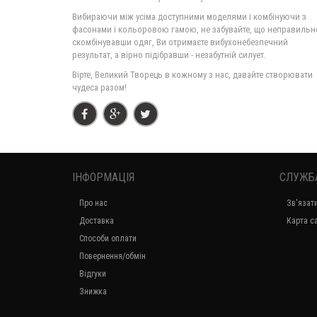
Вибираючи між усіма доступними моделями і комбінуючи з
фасонами і кольоровою гамою, не забувайте, що неправильн
скомбінувавши одяг, Ви отримаєте вибухонебезпечний
результат, а вірно підібравши - незабутній силует.
Вірте, Великий Творець в кожному з нас, давайте створювати
чудеса разом!
ІНФОРМАЦІЯ
СЛУЖБ
Про нас
Зв'язат
Доставка
Карта с
Способи оплати
Повернення/обмін
Відгуки
Знижка