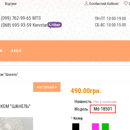
Відгуки
Особистий Кабінет
 (099) 762-99-65 MTS
ПН-ПТ: 10:00-19:00
 (068) 695-93-59 Kievstar
СБ-ВС: 10:00-15:00
КИ
АКЦІЇ
ком "Шанель"
наступний
490.00грн.
Наявність:
Нет в наличии
ЧКОМ "ШАНЕЛЬ"
Md-18501
Модель:
Колір