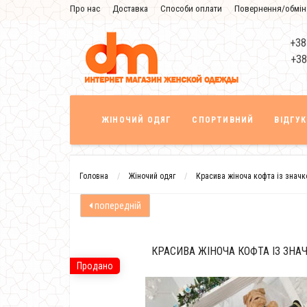
Про нас
Доставка
Способи оплати
Повернення/обмін
Знижка
+38
+38
ЖІНОЧИЙ ОДЯГ
СПОРТИВНИЙ
ВІДГУ
Головна
Жіночий одяг
Красива жіноча кофта із знач
попередній
КРАСИВА ЖІНОЧА КОФТА ІЗ ЗНА
Продано