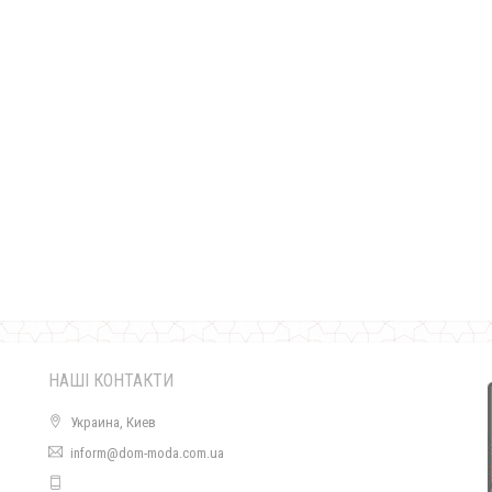
Жіноча красива футболка з мереживом
780.00грн.
НАШІ КОНТАКТИ
Украина, Киев
inform@dom-moda.com.ua