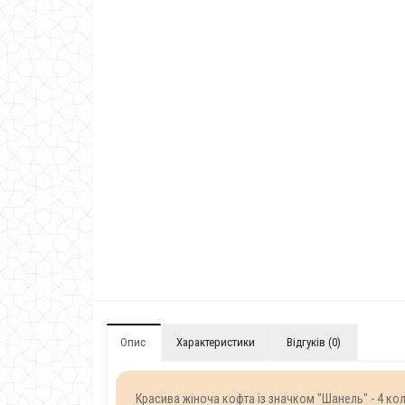
Опис
Характеристики
Відгуків (0)
Красива жіноча кофта із значком "Шанель" - 4 ко