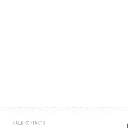
Красиве ділове плаття з букле
600.00грн.
НАШІ КОНТАКТИ