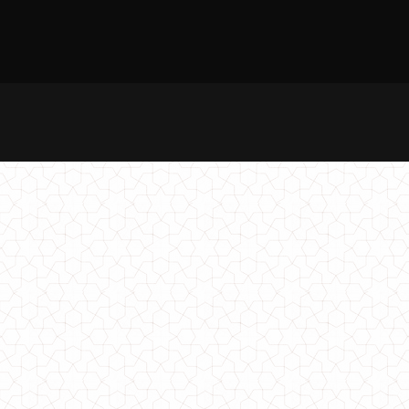
2290.00грн.
Красиве плаття в діловому стилі великого розміру
670.00грн.