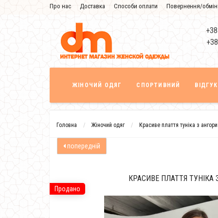
Про нас
Доставка
Способи оплати
Повернення/обмін
Знижка
+38
+38
ЖІНОЧИЙ ОДЯГ
СПОРТИВНИЙ
ВІДГУ
Головна
Жіночий одяг
Красиве плаття туніка з ангори
попередній
КРАСИВЕ ПЛАТТЯ ТУНІКА 
Продано