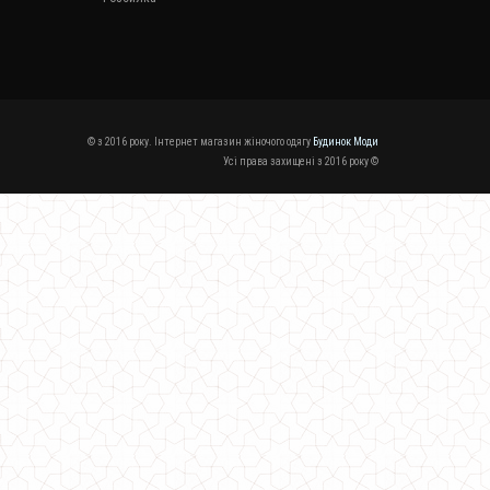
© з 2016 року. Інтернет магазин жіночого одягу
Будинок Моди
Усі права захищені з 2016 року ©