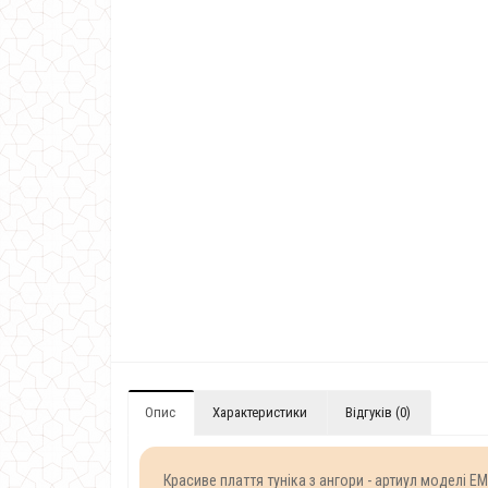
Опис
Характеристики
Відгуків (0)
Красиве плаття туніка з ангори - артиул моделі EM