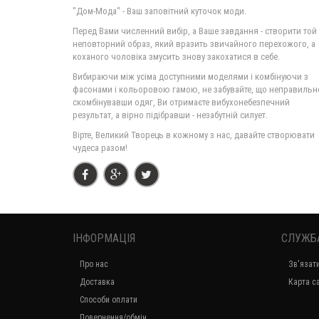
"Дом-Мода" - Ваш заповітний куточок моди.
Перед Вами численний вибір, а Ваше завдання - створити той
неповторний образ, який вразить звичайного перехожого, а
коханого чоловіка змусить знову закохатися в себе.
Вибираючи між усіма доступними моделями і комбінуючи з
фасонами і кольоровою гамою, не забувайте, що неправильн
скомбінувавши одяг, Ви отримаєте вибухонебезпечний
результат, а вірно підібравши - незабутній силует.
Вірте, Великий Творець в кожному з нас, давайте створювати
чудеса разом!
ІНФОРМАЦІЯ
СЛУЖБ
Про нас
Зв'язат
Доставка
Карта с
Способи оплати
Повернення/обмін