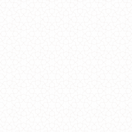
Красиве плаття вечірнє з довгим рукавом
650.00грн.
Красиве вечірнє плаття з гіпюру
510.00грн.