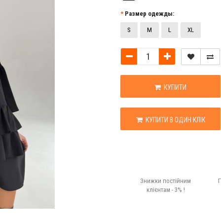
Размер одежды:
S
M
L
XL
КУПИТИ
КУПИТИ В ОДИН КЛІК
Знижки постійним
Г
клієнтам - 3% !