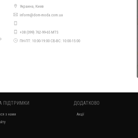
Украина, Киев
inform@dom-moda.com.ua
Красиве коротке плаття на випускний
+38 (099) 762-99-65 MTS
880.00грн.
о
ПН-ПТ: 10:00-19:00 СБ-ВС: 10:00-15:00
Красиве вечірнє плаття з блискавкою ззаду
430.00грн.
А ПІДТРИМКИ
ДОДАТКОВО
ися з нами
Акції
айту
Красиве жіноче плаття з відкритою спиною і перепльотом