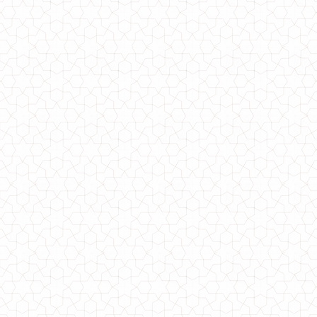
Зимова куртка пальто холлофайбер
1540.00грн.
Модна жіноча куртка пальто для зими
1510.00грн.