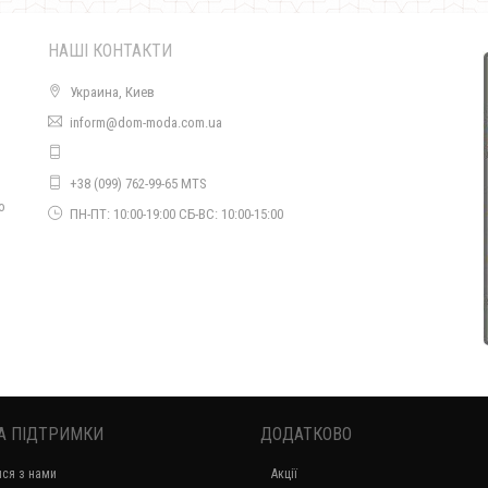
НАШІ КОНТАКТИ
Украина, Киев
inform@dom-moda.com.ua
Осіння куртка пальто на синтепоні великого розміру
+38 (099) 762-99-65 MTS
1720.00грн.
о
ПН-ПТ: 10:00-19:00 СБ-ВС: 10:00-15:00
А ПІДТРИМКИ
ДОДАТКОВО
Зимова куртка пальто для повних жінок
ися з нами
Акції