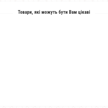
Товари, які можуть бути Вам цікаві
Зимове стьобане пальто куртка
1900.00грн.