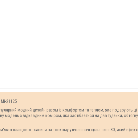
у Mi-21125
опулярний модний дизайн разом із комфортом та теплом, яке подарують ці
нну модель з відкладним коміром, яка застібається на два гудзики, обтягн
е м'якої плащової тканини на тонкому утеплювачі щільністю 80, який ефекти