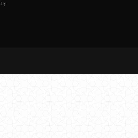
1150.00грн.
айту
Модна жіноча куртка пальто букле
760.00грн.