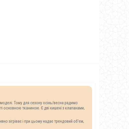
 моделі. Тому для сезону осінь/весна радимо
уті основною тканиною. Є дві кишені з клапанами,
вно зігріває і при цьому надає трендовий об'єм,