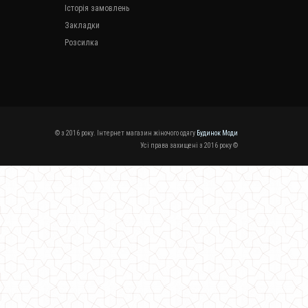
Історія замовлень
Закладки
Розсилка
© з 2016 року. Інтернет магазин жіночого одягу
Будинок Моди
Усі права захищені з 2016 року ©