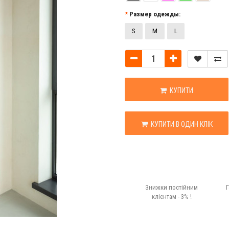
Размер одежды:
S
M
L
КУПИТИ
КУПИТИ В ОДИН КЛІК
Знижки постійним
Г
клієнтам - 3% !