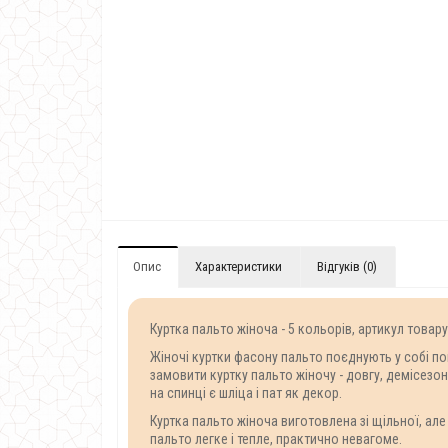
Опис
Характеристики
Відгуків (0)
Куртка пальто жіноча - 5 кольорів, артикул товар
Жіночі куртки фасону пальто поєднують у собі п
замовити куртку пальто жіночу - довгу, демісезо
на спинці є шліца і пат як декор.
Куртка пальто жіноча виготовлена зі щільної, ал
пальто легке і тепле, практично невагоме.