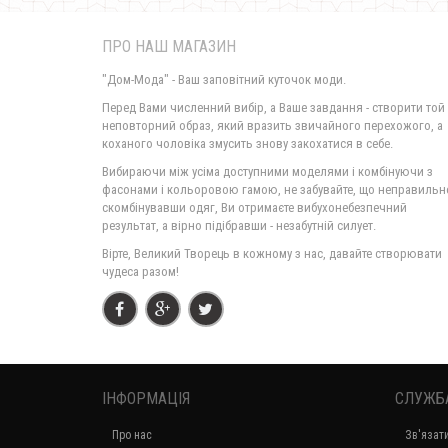
ПРО НАШ МАГАЗИН
"Дом-Мода" - Ваш заповітний куточок моди.
Перед Вами численний вибір, а Ваше завдання - створити той
неповторний образ, який вразить звичайного перехожого, а
коханого чоловіка змусить знову закохатися в себе.
Вибираючи між усіма доступними моделями і комбінуючи з
фасонами і кольоровою гамою, не забувайте, що неправильн
скомбінувавши одяг, Ви отримаєте вибухонебезпечний
результат, а вірно підібравши - незабутній силует.
Вірте, Великий Творець в кожному з нас, давайте створювати
чудеса разом!
ІНФОРМАЦІЯ
СЛУЖБ
Про нас
Зв'язат