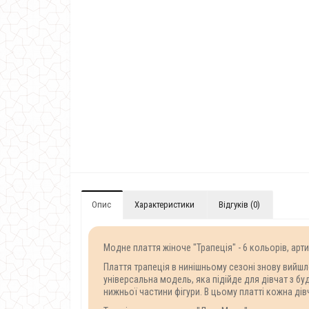
Опис
Характеристики
Відгуків (0)
Модне плаття жіноче "Трапеція" - 6 кольорів, арт
Плаття трапеція в нинішньому сезоні знову вийшл
універсальна модель, яка підійде для дівчат з б
нижньої частини фігури. В цьому платті кожна ді