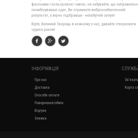
фасонами і кольоровою гамою, не забувайте, що неправильн
скомбінувавши одяг, Ви отримаєте вибухонебезпечний
результат, а вірно підібравши - незабутній силует.
Вірте, Великий Творець в кожному з нас, давайте створювати
чудеса разом!
ІНФОРМАЦІЯ
СЛУЖБ
Про нас
Зв'язат
Доставка
Карта с
Способи оплати
Повернення/обмін
Відгуки
Знижка