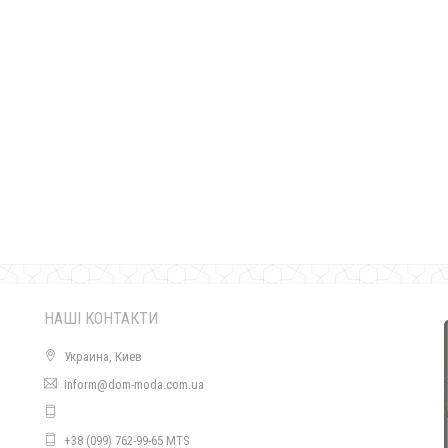
Модне плаття з розрізами на рукавах великого розміру
580.00грн.
НАШІ КОНТАКТИ
Украина, Киев
inform@dom-moda.com.ua
Модне довге плаття в клітинку
+38 (099) 762-99-65 MTS