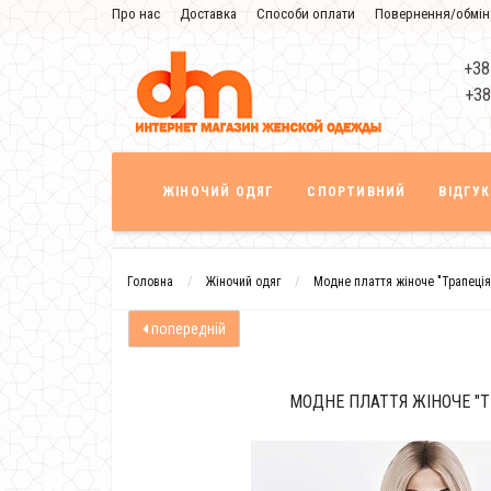
Про нас
Доставка
Способи оплати
Повернення/обмін
Знижка
+38
+38
ЖІНОЧИЙ ОДЯГ
СПОРТИВНИЙ
ВІДГУ
Головна
Жіночий одяг
Модне плаття жіноче "Трапеція
попередній
МОДНЕ ПЛАТТЯ ЖІНОЧЕ "Т