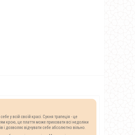
бе у всій своїй красі. Сукня трапеція - це
тям крою, це плаття може приховати всі недоліки
ів і дозволяє відчувати себе абсолютно вільно.