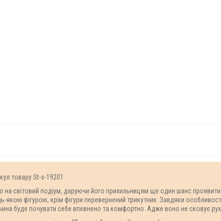
икул товару St-s-19201
о на світовий подіум, даруючи його прихильницям ще один шанс проявити се
удь-якою фігурою, крім фігури перевернений трикутник. Завдяки особливос
вчина буде почувати себе впевнено та комфортно. Адже воно не сковує рух