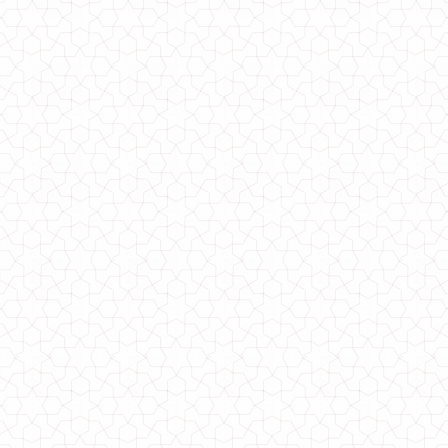
Модне плаття з хомутом і відкритими плечима
430.00грн.