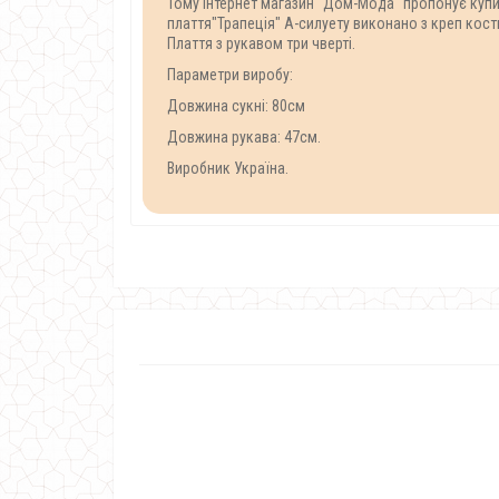
Тому інтернет магазин "Дом-Мода" пропонує купит
плаття"Трапеція" А-силуету виконано з креп кост
Плаття з рукавом три чверті.
Параметри виробу:
Довжина сукні: 80см
Довжина рукава: 47см.
Виробник Україна.