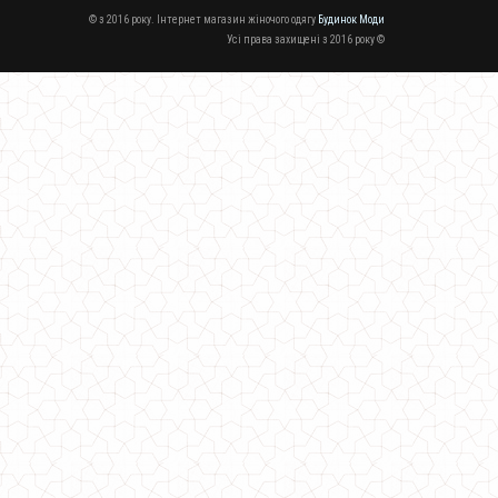
© з 2016 року. Інтернет магазин жіночого одягу
Будинок Моди
Усі права захищені з 2016 року ©