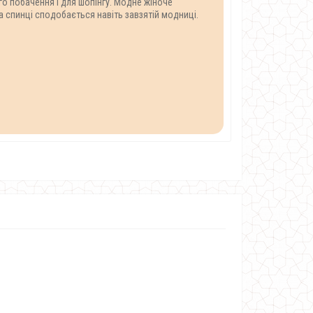
го побачення і для шопінгу. Модне жіноче
 спинці сподобається навіть завзятій модниці.