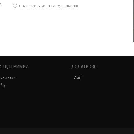
980.00грн.
о
ПН-ПТ: 10:00-19:00 СБ-ВС: 10:00-15:00
А ПІДТРИМКИ
ДОДАТКОВО
Модне плаття жіноче ангора з мереживом
ися з нами
Акції
490.00грн.
айту