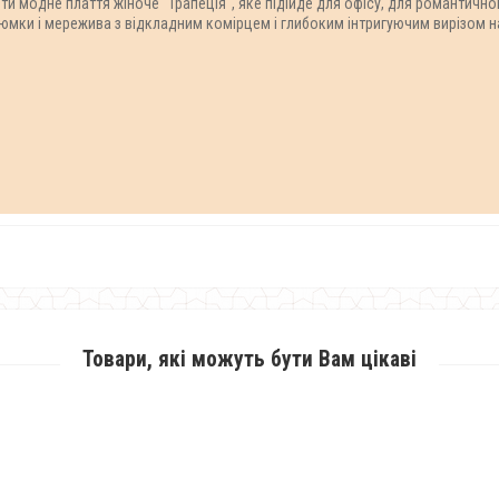
и модне плаття жіноче "Трапеція", яке підійде для офісу, для романтично
юмки і мережива з відкладним комірцем і глибоким інтригуючим вирізом на
Товари, які можуть бути Вам цікаві