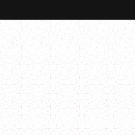
Класичне модне плаття з рукавом і еко шкірою
680.00грн.
Жіноче модне плаття з рукавом батального розміру
530.00грн.