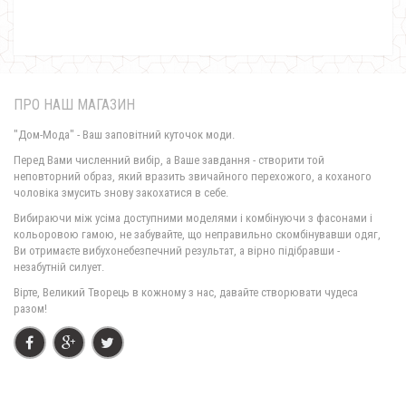
ПРО НАШ МАГАЗИН
"Дом-Мода" - Ваш заповітний куточок моди.
Перед Вами численний вибір, а Ваше завдання - створити той
неповторний образ, який вразить звичайного перехожого, а коханого
чоловіка змусить знову закохатися в себе.
Жіноче модне плаття з рукавом батального розміру
Вибираючи між усіма доступними моделями і комбінуючи з фасонами і
530.00грн.
кольоровою гамою, не забувайте, що неправильно скомбінувавши одяг,
Ви отримаєте вибухонебезпечний результат, а вірно підібравши -
незабутній силует.
Вірте, Великий Творець в кожному з нас, давайте створювати чудеса
разом!