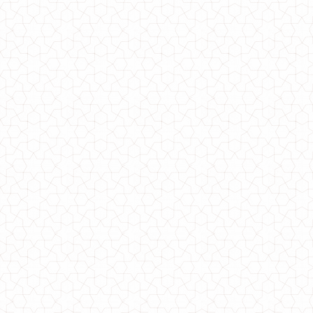
750.00грн.
Плаття модне жіноче з гудзиками по боках
500.00грн.
Модне жіноче пальто за коліна із хутром
1000.00грн.
Модне жіноче пончо великого розміру з капюшоном
1170.00грн.