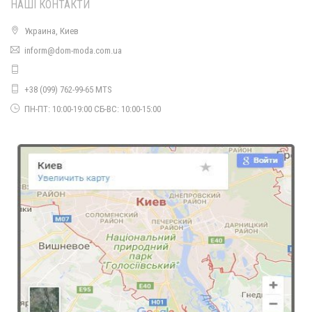
НАШІ КОНТАКТИ
Украина, Киев
Жіноче модне пальто з еко шкіри. Норма і батал
inform@dom-moda.com.ua
1450.00грн.
+38 (099) 762-99-65 MTS
ПН-ПТ: 10:00-19:00 СБ-ВС: 10:00-15:00
Модне жіноче плаття лапша
510.00грн.