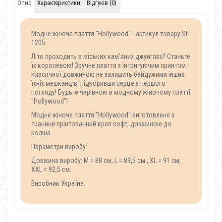
Опис
Характеристики
Відгуків (0)
Модне жіноче плаття "Hollywood" - артикул товару St-
1205
Літо проходить в міських кам'яних джунглях? Станьте
їх королевою! Зручне плаття з інтригуючим принтом і
класичної довжиною не залишить байдужими інших
їхніх мешканців, підкоривши серце з першого
погляду! Будьте чарівною в модному жіночому платті
"Hollywood"!
Модне жіноче плаття "Hollywood" виготовлене з
тканини прінтованний креп софт, довжиною до
коліна.
Параметри виробу:
Довжина виробу: M = 88 см, L = 89,5 см., XL = 91 см,
XXL = 92,5 см.
Виробник Україна.