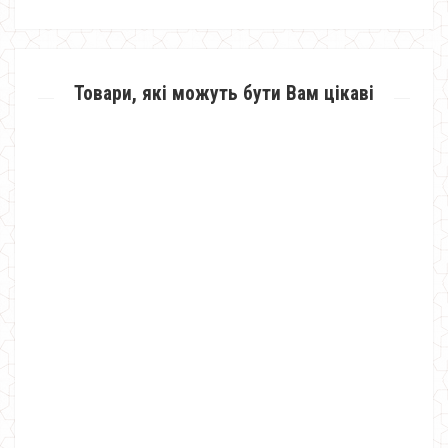
Товари, які можуть бути Вам цікаві
Модне плаття жіноче ангора з мереживом
490.00грн.