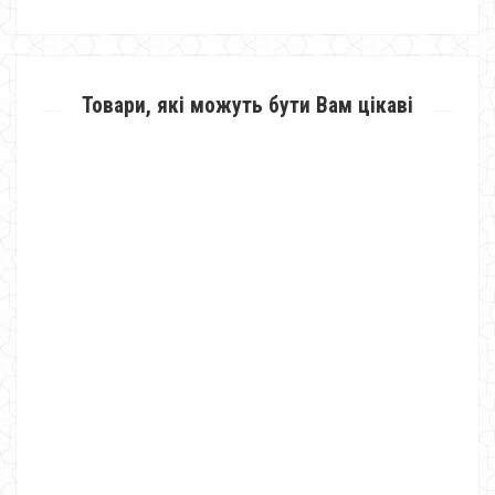
Товари, які можуть бути Вам цікаві
Модне плаття жіноче ангора з мереживом
490.00грн.