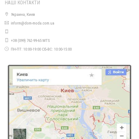
НАШІ КОНТАКТИ
Украина, Киев
Жіноче модне пальто з еко шкіри. Норма і батал
inform@dom-moda.com.ua
1450.00грн.
+38 (099) 762-99-65 MTS
ПН-ПТ: 10:00-19:00 СБ-ВС: 10:00-15:00
Модне жіноче плаття лапша
510.00грн.