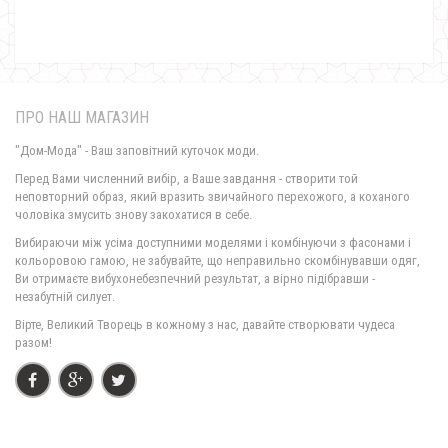
ПРО НАШ МАГАЗИН
"Дом-Мода" - Ваш заповітний куточок моди.
Перед Вами численний вибір, а Ваше завдання - створити той
неповторний образ, який вразить звичайного перехожого, а коханого
чоловіка змусить знову закохатися в себе.
Жіноче модне плаття з рукавом батального розміру
Вибираючи між усіма доступними моделями і комбінуючи з фасонами і
530.00грн.
кольоровою гамою, не забувайте, що неправильно скомбінувавши одяг,
Ви отримаєте вибухонебезпечний результат, а вірно підібравши -
незабутній силует.
Вірте, Великий Творець в кожному з нас, давайте створювати чудеса
разом!