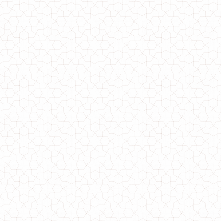
750.00грн.
Плаття модне жіноче з гудзиками по боках
500.00грн.
Модне жіноче пальто за коліна із хутром
1000.00грн.
Модне жіноче пончо великого розміру з капюшоном
1170.00грн.