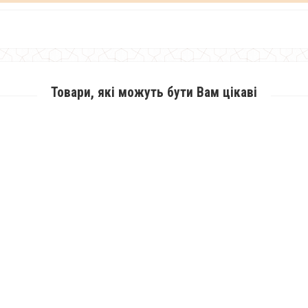
Товари, які можуть бути Вам цікаві
Модне плаття жіноче ангора з мереживом
490.00грн.