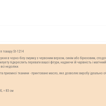
ул товару St-1214
 сукня в чорно-білу смужку з червоним верхом, синім або бірюзовим, спод
уету підкреслить переваги вашої фігури, надаючи їй чарівність і магічн
всі недоліки.
та приємної тканини - принтоване масло, яке дозволяє виробу ідеально об
ХL = 83 см