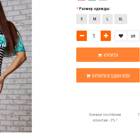
Размер одежды:
S
M
L
XL
КУПИТИ
КУПИТИ В ОДИН КЛІК
Знижки постійним
Г
клієнтам - 3% !