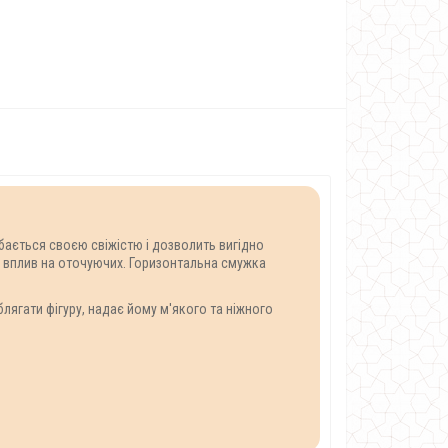
обається своєю свіжістю і дозволить вигідно
ий вплив на оточуючих. Горизонтальна смужка
лягати фігуру, надає йому м'якого та ніжного