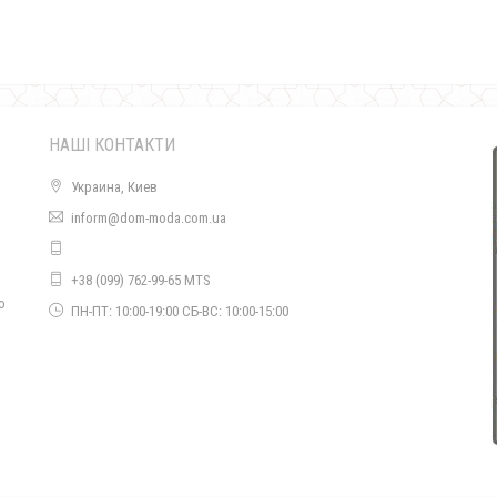
НАШІ КОНТАКТИ
Украина, Киев
inform@dom-moda.com.ua
Жіноче модне плаття з рукавом батального розміру
+38 (099) 762-99-65 MTS
530.00грн.
о
ПН-ПТ: 10:00-19:00 СБ-ВС: 10:00-15:00