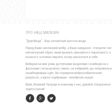
ПРО НАШ МАГАЗИН
"Дом-Мода" - Ваш заповітний куточок моди.
Перед Вами численний вибір, а Ваше завдання - створити той
неповторний образ, який вразить звичайного перехожого, а
коханого чоловіка змусить знову закохатися в себе.
Вибираючи між усіма доступними моделями і комбінуючи з
фасонами і кольоровою гамою, не забувайте, що неправильн
скомбінувавши одяг, Ви отримаєте вибухонебезпечний
результат, а вірно підібравши - незабутній силует.
Вірте, Великий Творець в кожному з нас, давайте створювати
чудеса разом!