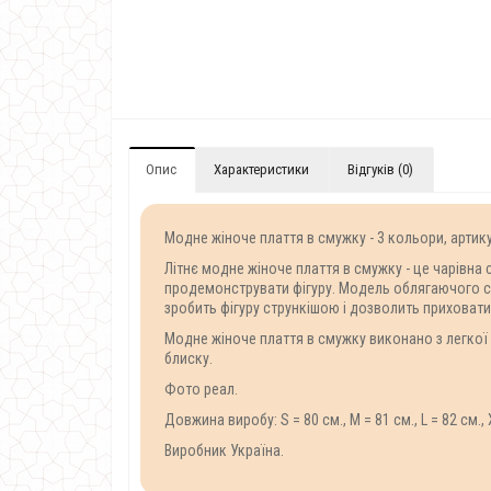
Опис
Характеристики
Відгуків (0)
Модне жіноче плаття в смужку - 3 кольори, артик
Літнє модне жіноче плаття в смужку - це чарівна
продемонструвати фігуру. Модель облягаючого сил
зробить фігуру стрункішою і дозволить приховати 
Модне жіноче плаття в смужку виконано з легкої 
блиску.
Фото реал.
Довжина виробу: S = 80 см., M = 81 см., L = 82 см., 
Виробник Україна.