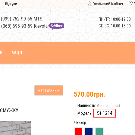
Відгуки
Особистий Кабінет
 (099) 762-99-65 MTS
ПН-ПТ: 10:00-19:00
 (068) 695-93-59 Kievstar
СБ-ВС: 10:00-15:00
КИ
АКЦІЇ
наступний
570.00грн.
Наявність:
Є в наявності
 СМУЖКУ
St-1214
Модель:
Колір