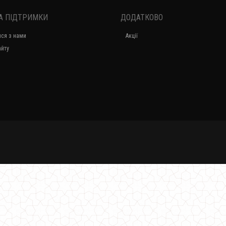
А ПІДТРИМКИ
ДОДАТКОВО
Жіноче модне пальто з еко шкіри. Норма і батал
ися з нами
Акції
1450.00грн.
айту
Модне жіноче плаття лапша
510.00грн.