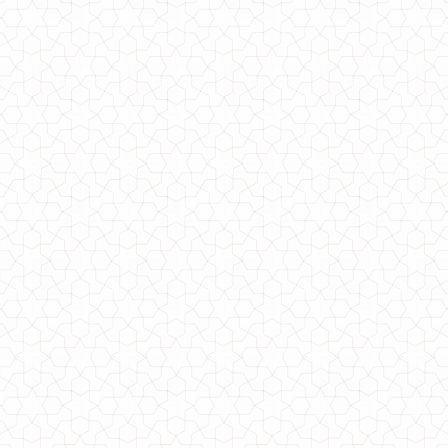
Модне жіноче пальто оверсайз з хутряними помпонами
870.00грн.
Модне жіноче плаття з відкритими плечима з ангори