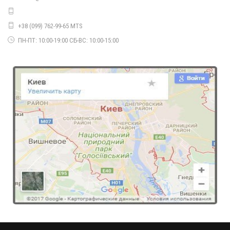
+38 (099) 762-99-65 MTS
Модні літні жіночі штани білі з високою талією
480.00грн.
ПН-ПТ: 10:00-19:00 СБ-ВС: 10:00-15:00
Жіночі модні джинси з дірками на колінах "Скіні"
410.00грн.
Жіночі модні лосіни із замками на колінах
390.00грн.