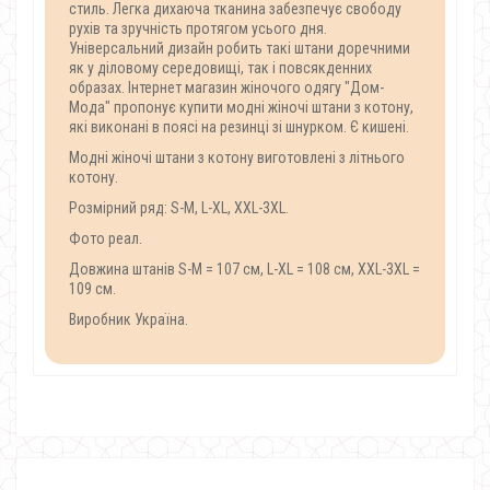
стиль. Легка дихаюча тканина забезпечує свободу
рухів та зручність протягом усього дня.
Універсальний дизайн робить такі штани доречними
як у діловому середовищі, так і повсякденних
образах. Інтернет магазин жіночого одягу "Дом-
Мода" пропонує купити модні жіночі штани з котону,
які виконані в поясі на резинці зі шнурком. Є кишені.
Модні жіночі штани з котону виготовлені з літнього
котону.
Розмірний ряд: S-M, L-XL, XXL-3XL.
Фото реал.
Довжина штанів S-M = 107 см, L-XL = 108 см, XXL-3XL =
109 см.
Виробник Україна.