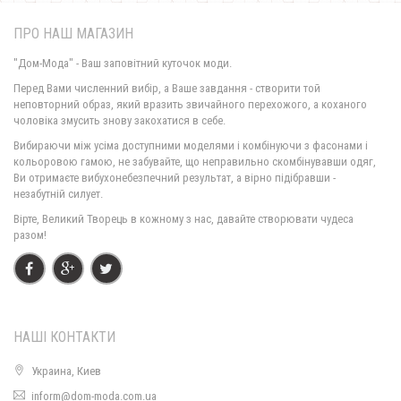
ПРО НАШ МАГАЗИН
"Дом-Мода" - Ваш заповітний куточок моди.
Перед Вами численний вибір, а Ваше завдання - створити той
неповторний образ, який вразить звичайного перехожого, а коханого
чоловіка змусить знову закохатися в себе.
Модні жіночі штани з полоскою
Вибираючи між усіма доступними моделями і комбінуючи з фасонами і
420.00грн.
кольоровою гамою, не забувайте, що неправильно скомбінувавши одяг,
Ви отримаєте вибухонебезпечний результат, а вірно підібравши -
незабутній силует.
Модні завужені жіночі брюки великого розміру
Вірте, Великий Творець в кожному з нас, давайте створювати чудеса
520.00грн.
разом!
НАШІ КОНТАКТИ
Украина, Киев
inform@dom-moda.com.ua