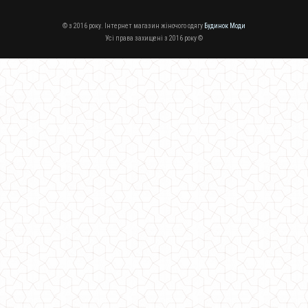
© з 2016 року. Інтернет магазин жіночого одягу
Будинок Моди
Усі права захищені з 2016 року ©
Модний костюм брючний у діловому стилі
760.00грн.
Модний теплий костюм зі спідницею і кофтою
920.00грн.