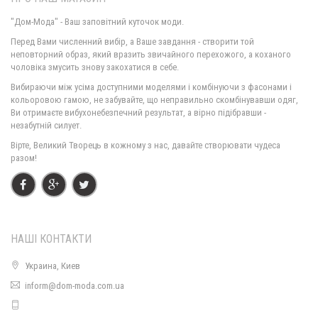
"Дом-Мода" - Ваш заповітний куточок моди.
Перед Вами численний вибір, а Ваше завдання - створити той
неповторний образ, який вразить звичайного перехожого, а коханого
чоловіка змусить знову закохатися в себе.
Вибираючи між усіма доступними моделями і комбінуючи з фасонами і
Жіночий модний костюм зі спідницею і кофтою баска
кольоровою гамою, не забувайте, що неправильно скомбінувавши одяг,
930.00грн.
Ви отримаєте вибухонебезпечний результат, а вірно підібравши -
незабутній силует.
Вірте, Великий Творець в кожному з нас, давайте створювати чудеса
разом!
НАШІ КОНТАКТИ
Украина, Киев
inform@dom-moda.com.ua
Модний шкіряний костюм з брюками
980.00грн.