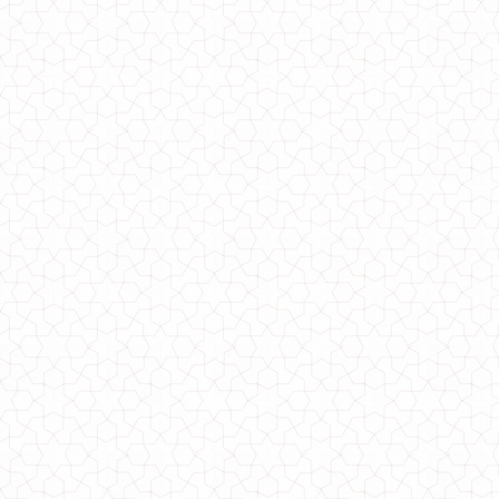
1450.00грн.
Модний костюм з юбкою в діловому стилі
800.00грн.