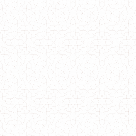
Офісне плаття міді з гудзиками
1440.00грн.
Жіноче офісне плаття великого розміру
660.00грн.