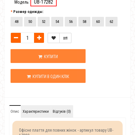
UB-17282
Модель:
Размер одежды:
48
50
52
54
56
58
60
62
КУПИТИ
КУПИТИ В ОДИН КЛІК
Опис
Характеристики
Відгуків (0)
Офісне плаття для повних жінок - артикул товару UB-