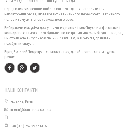
"Дом-Мода" - Ваш заповітний куточок моди.
Перед Вами численний вибір, а Ваше завдання - створити той
неповторний образ, який вразить звичайного перехожого, а коханого
чоловіка змусить знову закохатися в себе.
Жіноче офісне плаття з коротким рукавом літнє
Вибираючи між усіма доступними моделями і комбінуючи з фасонами і
610.00грн.
кольоровою гамою, не забувайте, що неправильно скомбінувавши одяг,
Ви отримаєте вибухонебезпечний результат, а вірно підібравши -
незабутній силует.
Вірте, Великий Творець в кожному з нас, давайте створювати чудеса
разом!
НАШІ КОНТАКТИ
Украина, Киев
inform@dom-moda.com.ua
Жіноче офісне плаття з рукавом "Еліка"
770.00грн.
+38 (099) 762-99-65 MTS