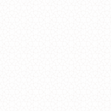
Модне плаття міді з вирізом на спині
760.00грн.
Літнє жіноче плаття міді в діловому стилі