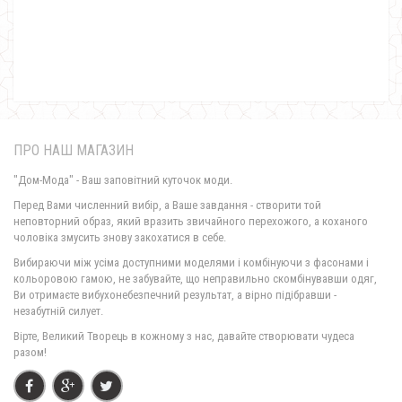
Жіноче плаття міді з ангори
1170.00грн.
ПРО НАШ МАГАЗИН
"Дом-Мода" - Ваш заповітний куточок моди.
Перед Вами численний вибір, а Ваше завдання - створити той
неповторний образ, який вразить звичайного перехожого, а коханого
чоловіка змусить знову закохатися в себе.
Жіноче плаття міді з відкритими плечима ангора
Вибираючи між усіма доступними моделями і комбінуючи з фасонами і
730.00грн.
кольоровою гамою, не забувайте, що неправильно скомбінувавши одяг,
Ви отримаєте вибухонебезпечний результат, а вірно підібравши -
незабутній силует.
Вірте, Великий Творець в кожному з нас, давайте створювати чудеса
разом!