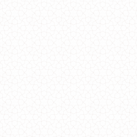
Жіноче плаття міді з яскравим принтом
680.00грн.
Жіноче плаття міді з коротким рукавом
570.00грн.