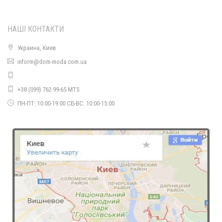
НАШІ КОНТАКТИ
Украина, Киев
Жіноче плаття міді в клітинку з коміром стійкою
inform@dom-moda.com.ua
1250.00грн.
+38 (099) 762-99-65 MTS
ПН-ПТ: 10:00-19:00 СБ-ВС: 10:00-15:00
Модне плаття міді з ангори
1130.00грн.