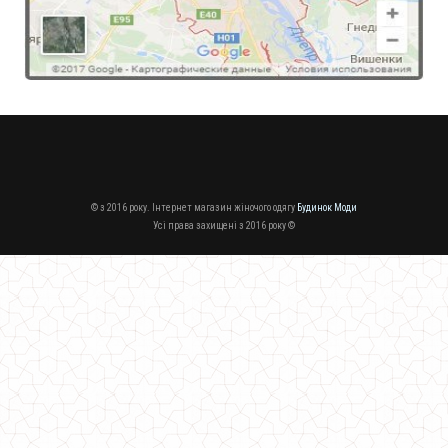
© з 2016 року. Інтернет магазин жіночого одягу
Будинок Моди
Усі права захищені з 2016 року ©
Жіноче міді плаття з глибоким декольте
630.00грн.