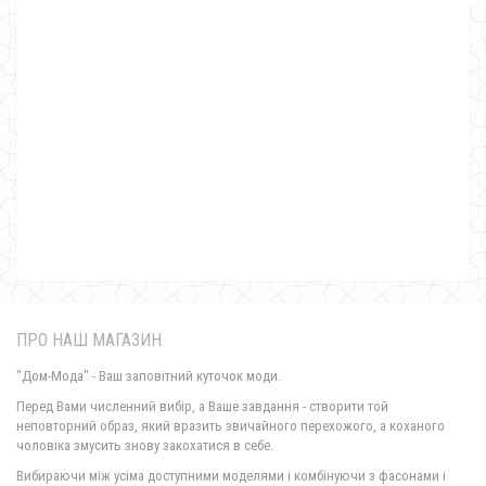
Тепла жіноча сукня з ангори з гудзиками
550.00грн.
ПРО НАШ МАГАЗИН
"Дом-Мода" - Ваш заповітний куточок моди.
Перед Вами численний вибір, а Ваше завдання - створити той
неповторний образ, який вразить звичайного перехожого, а коханого
чоловіка змусить знову закохатися в себе.
Ділова сукня зі шкіряними вставками великого розміру
Вибираючи між усіма доступними моделями і комбінуючи з фасонами і
720.00грн.