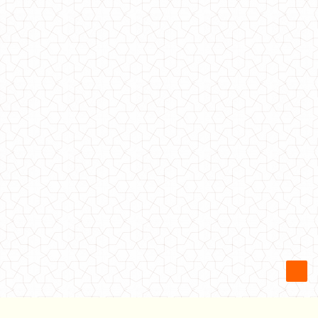
Стильна велюрова сукня з відкритими плечима
540.00грн.
Сукня жіноча модне з вставками зі шкіри
670.00грн.