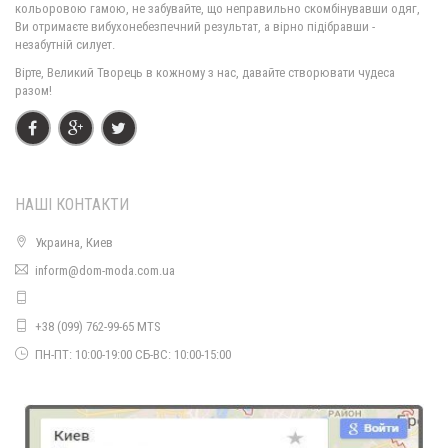
кольоровою гамою, не забувайте, що неправильно скомбінувавши одяг,
Ви отримаєте вибухонебезпечний результат, а вірно підібравши -
незабутній силует.
Вірте, Великий Творець в кожному з нас, давайте створювати чудеса
разом!
НАШІ КОНТАКТИ
Украина, Киев
Сукня з ангори з мереживом великого розміру
inform@dom-moda.com.ua
1370.00грн.
990.00грн.
+38 (099) 762-99-65 MTS
ПН-ПТ: 10:00-19:00 СБ-ВС: 10:00-15:00