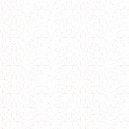
Тепла сукня в рубчик з довгим рукавом
500.00грн.