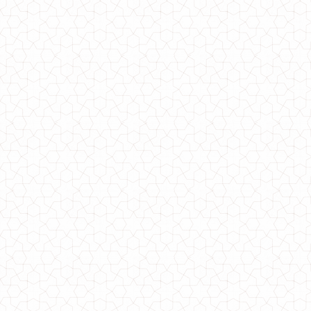
Стильна довга сукня жіноча з капюшоном
840.00грн.
620.00грн.
Тепла сукня з ангори для повних жінок
770.00грн.