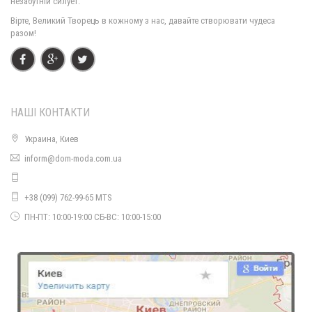
незабутній силует.
Вірте, Великий Творець в кожному з нас, давайте створювати чудеса
разом!
НАШІ КОНТАКТИ
Украина, Киев
Літня трикотажна сукня великого розміру з принтом
inform@dom-moda.com.ua
790.00грн.
+38 (099) 762-99-65 MTS
ПН-ПТ: 10:00-19:00 СБ-ВС: 10:00-15:00