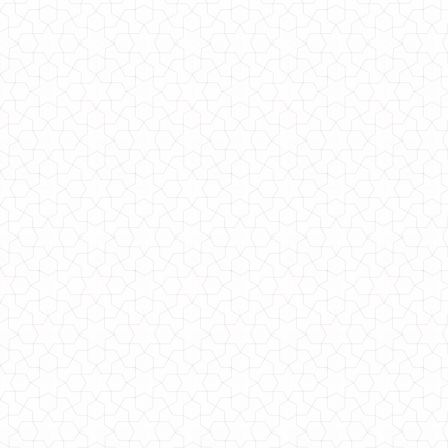
Трикотажна сукня олівець великого розміру
700.00грн.