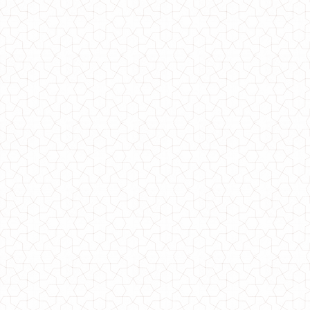
Модна довга трикотажна сукня з капюшоном
710.00грн.
Трикотажна сукня футболка
680.00грн.