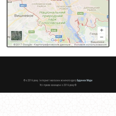
Коротка трикотажна сукня з рукавом
730.00грн.
Жіноча трикотажна сукня із довгим рукавом і гіпюром
570.00грн.
© з 2016 року. Інтернет магазин жіночого одягу
Будинок Моди
Усі права захищені з 2016 року ©
Жіноча трикотажна сукня міді
1350.00грн.