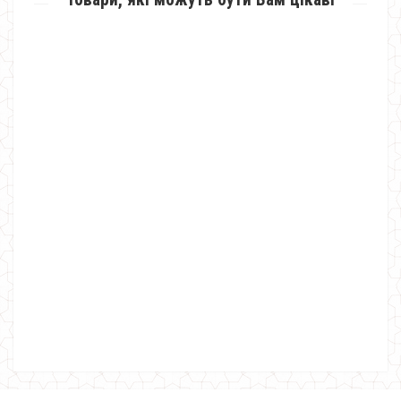
Трикотажна туніка батал
700.00грн.