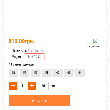
810.00грн.
0 відгуків
Наявність:
Є в наявності
Is-34670
Модель:
Размер одежды:
52
54
56
58
60
62
64
КУПИТИ