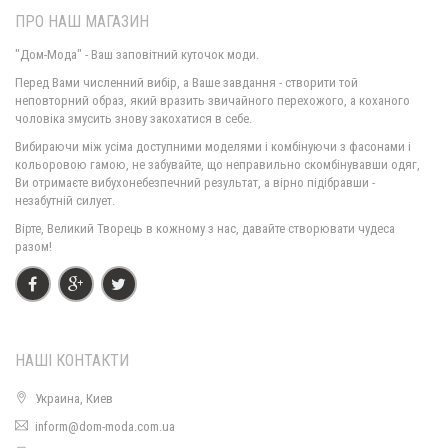
ПРО НАШ МАГАЗИН
"Дом-Мода" - Ваш заповітний куточок моди.
Перед Вами численний вибір, а Ваше завдання - створити той
неповторний образ, який вразить звичайного перехожого, а коханого
чоловіка змусить знову закохатися в себе.
Трикотажна туніка для повних дівчат
Вибираючи між усіма доступними моделями і комбінуючи з фасонами і
750.00грн.
кольоровою гамою, не забувайте, що неправильно скомбінувавши одяг,
Ви отримаєте вибухонебезпечний результат, а вірно підібравши -
незабутній силует.
Трикотажна сукня туніка
Вірте, Великий Творець в кожному з нас, давайте створювати чудеса
650.00грн.
разом!
НАШІ КОНТАКТИ
Украина, Киев
inform@dom-moda.com.ua