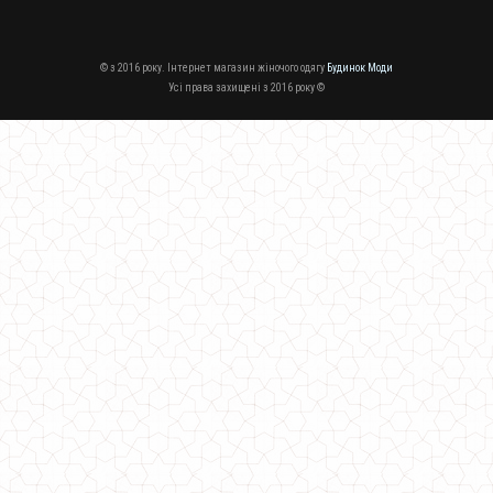
© з 2016 року. Інтернет магазин жіночого одягу
Будинок Моди
Усі права захищені з 2016 року ©
Жіноча трикотажна туніка великого розміру
600.00грн.
Трикотажна туніка із коротким рукавом для повних дівчат
720.00грн.