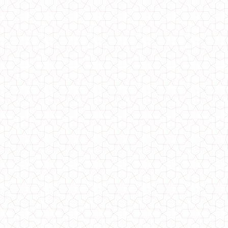
Трикотажна туніка із коротким рукавом для повних
790.00грн.