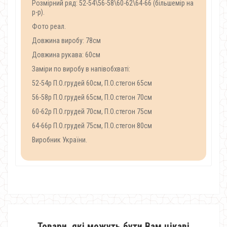
Розмірний ряд: 52-54\56-58\60-62\64-66 (більшемір на
р-р).
Фото реал.
Довжина виробу: 78см
Довжина рукава: 60см
Заміри по виробу в напівобхваті:
52-54р П.О.грудей 60см, П.О.стегон 65см
56-58р П.О.грудей 65см, П.О.стегон 70см
60-62р П.О.грудей 70см, П.О.стегон 75см
64-66р П.О.грудей 75см, П.О.стегон 80см
Виробник України.
Товари, які можуть бути Вам цікаві