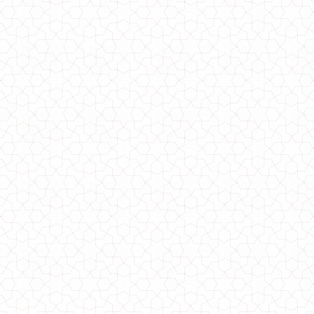
Стильне жіноче чорне плаття "Чорний лебідь"
790.00грн.