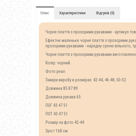
Опис
Характеристики
Відгуків (0)
Чорне плаття з прозорими рукавами - артикул то
Ефектне маленьке чорне плаття з прозорими рука
прозорими рукавами - нарядну сукню вільного, т
Чорне плаття з прозорими рукавами виготовлено з м
Колір: чорний.
Фото реал.
Заміри виробу в розмірах: 42-44, 46-48, 50-52
Довжина 85 87 89
Довжина рукава 65
ПОГ 43 47 51
ПОТ 43 47 51
Розмір на фото 42-44
Зріст 168 см