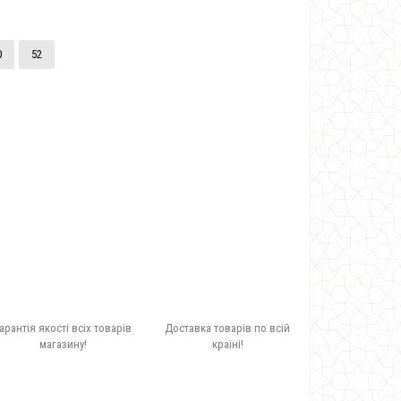
0
52
арантія якості всіх товарів
Доставка товарів по всій
магазину!
країні!