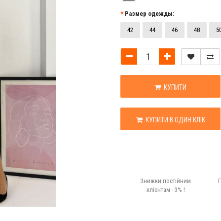
Размер одежды:
42
44
46
48
5
КУПИТИ
КУПИТИ В ОДИН КЛІК
Знижки постійним
Г
клієнтам - 3% !