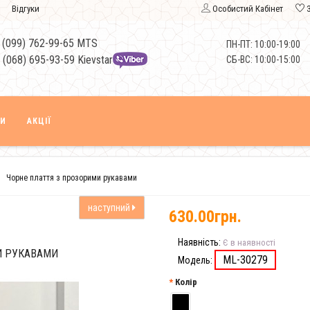
Відгуки
Особистий Кабінет
 (099) 762-99-65 MTS
ПН-ПТ: 10:00-19:00
 (068) 695-93-59 Kievstar
СБ-ВС: 10:00-15:00
КИ
АКЦІЇ
Чорне плаття з прозорими рукавами
наступний
630.00грн.
Наявність:
Є в наявності
И РУКАВАМИ
ML-30279
Модель:
Колір