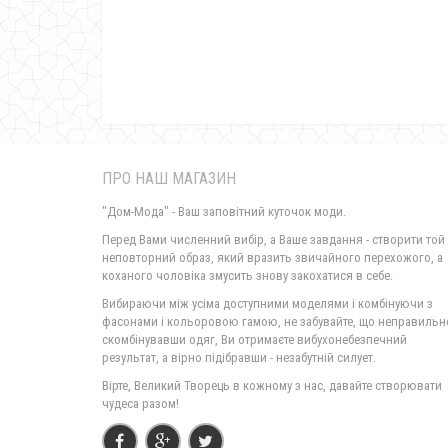
ПРО НАШ МАГАЗИН
"Дом-Мода" - Ваш заповітний куточок моди.
Перед Вами численний вибір, а Ваше завдання - створити той
неповторний образ, який вразить звичайного перехожого, а
коханого чоловіка змусить знову закохатися в себе.
Вибираючи між усіма доступними моделями і комбінуючи з
фасонами і кольоровою гамою, не забувайте, що неправильн
скомбінувавши одяг, Ви отримаєте вибухонебезпечний
результат, а вірно підібравши - незабутній силует.
Вірте, Великий Творець в кожному з нас, давайте створювати
чудеса разом!