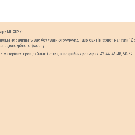
вару ML-30279
вами не залишить вас без уваги оточуючих. І для свят інтернет магазин "
рапецієподібного фасону.
атеріалу: креп дайвінг + сітка, в подвійних розмірах: 42-44, 46-48, 50-52.