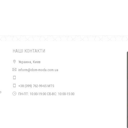
Чорне шкіряне плаття з декольте
880.00грн.
НАШІ КОНТАКТИ
Украина, Киев
inform@dom-moda.com.ua
+38 (099) 762-99-65 MTS
Маленьке чорне плаття з відкритими плечима
о
ПН-ПТ: 10:00-19:00 СБ-ВС: 10:00-15:00
630.00грн.