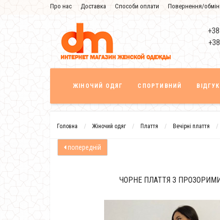
Про нас
Доставка
Способи оплати
Повернення/обмін
Знижка
+38
+38
ЖІНОЧИЙ ОДЯГ
СПОРТИВНИЙ
ВІДГУ
Головна
Жіночий одяг
Плаття
Вечірні плаття
попередній
ЧОРНЕ ПЛАТТЯ З ПРОЗОРИМ