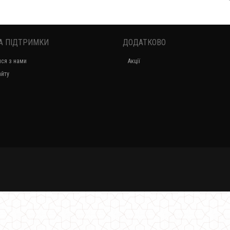
А ПІДТРИМКИ
ДОДАТКОВО
ися з нами
Акції
Чорне облягаюче плаття з об'ємними рукавами
айту
630.00грн.
Вечірнє чорне плаття для повних
1300.00грн.