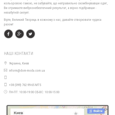
1150.00грн.
750.00грн.
кольоровою гамою, не забувайте, що неправильно скомбінувавши одяг,
Ви отримаєте вибухонебезпечний результат, а вірно підібравши -
незабутній силует.
Вірте, Великий Творець в кожному з нас, давайте створювати чудеса
разом!
НАШІ КОНТАКТИ
Украина, Киев
Жіноча подовжена сорочка великого розміру "Туніка"
inform@dom-moda.com.ua
750.00грн.
+38 (099) 762-99-65 MTS
ПН-ПТ: 10:00-19:00 СБ-ВС: 10:00-15:00