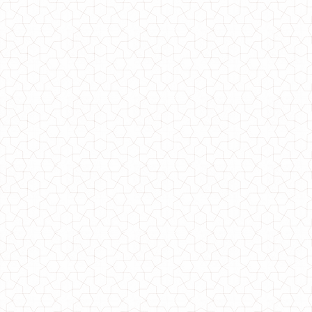
Подовжена сорочка оверсайз жіноча
830.00грн.
700.00грн.