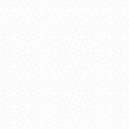
Подовжена сорочка для повних
590.00грн.
Модна подовжена сорочка з довгим рукавом
1280.00грн.