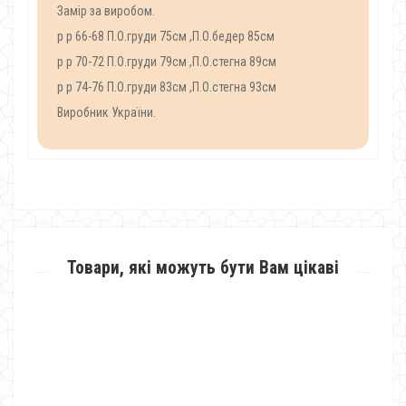
Замір за виробом.
р р 66-68 П.О.груди 75см ,П.О.бедер 85см
р р 70-72 П.О.груди 79см ,П.О.стегна 89см
р р 74-76 П.О.груди 83см ,П.О.стегна 93см
Виробник України.
Товари, які можуть бути Вам цікаві