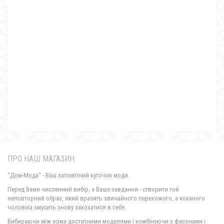
Жіноча подовжена сорочка білого кольору
890.00грн.
ПРО НАШ МАГАЗИН
"Дом-Мода" - Ваш заповітний куточок моди.
Перед Вами численний вибір, а Ваше завдання - створити той
неповторний образ, який вразить звичайного перехожого, а коханого
чоловіка змусить знову закохатися в себе.
Подовжена сорочка в клітинку з довгим рукавом
Вибираючи між усіма доступними моделями і комбінуючи з фасонами і