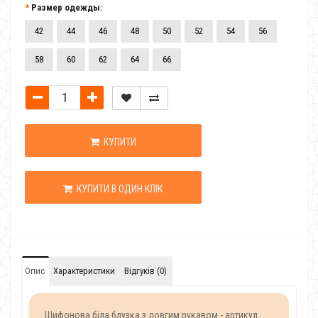
Размер одежды:
42
44
46
48
50
52
54
56
58
60
62
64
66
КУПИТИ
КУПИТИ В ОДИН КЛІК
Опис
Характеристики
Відгуків (0)
Шифонова біла блузка з довгим рукавом - артикул