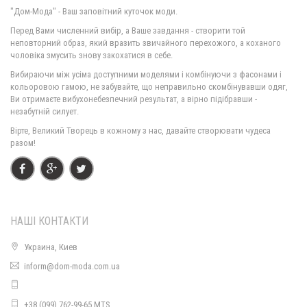
"Дом-Мода" - Ваш заповітний куточок моди.
Перед Вами численний вибір, а Ваше завдання - створити той
неповторний образ, який вразить звичайного перехожого, а коханого
чоловіка змусить знову закохатися в себе.
Вибираючи між усіма доступними моделями і комбінуючи з фасонами і
кольоровою гамою, не забувайте, що неправильно скомбінувавши одяг,
Ви отримаєте вибухонебезпечний результат, а вірно підібравши -
незабутній силует.
Вірте, Великий Творець в кожному з нас, давайте створювати чудеса
разом!
НАШІ КОНТАКТИ
Украина, Киев
inform@dom-moda.com.ua
+38 (099) 762-99-65 MTS