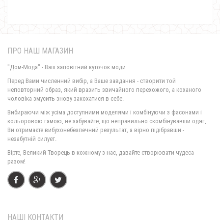
Жіноча стильна шифонова блуза великого розміру
650.00грн.
ПРО НАШ МАГАЗИН
"Дом-Мода" - Ваш заповітний куточок моди.
Перед Вами численний вибір, а Ваше завдання - створити той
неповторний образ, який вразить звичайного перехожого, а коханого
чоловіка змусить знову закохатися в себе.
Вибираючи між усіма доступними моделями і комбінуючи з фасонами і
кольоровою гамою, не забувайте, що неправильно скомбінувавши одяг,
Ви отримаєте вибухонебезпечний результат, а вірно підібравши -
незабутній силует.
Вірте, Великий Творець в кожному з нас, давайте створювати чудеса
разом!
НАШІ КОНТАКТИ