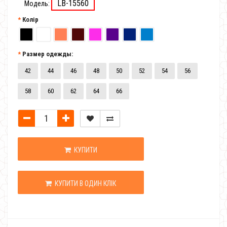
LB-15560
Модель:
Колір
Размер одежды:
42
44
46
48
50
52
54
56
58
60
62
64
66
КУПИТИ
КУПИТИ В ОДИН КЛІК