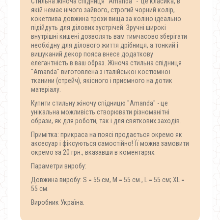
Стильна жіноча спідниця "Amanda" - 'це класика, в
якій немає нічого зайвого, строгий чорний колір,
кокетлива довжина трохи вища за коліно ідеально
підійдуть для ділових зустрічей. Зручні широкі
внутрішні кишені дозволять вам тимчасово зберігати
необхідну для ділового життя дрібниця, а тонкий і
вишуканий декор пояса внесе додаткову
елегантність в ваш образ. Жіноча стильна спідниця
"Amanda" виготовлена ​​з італійської костюмної
тканини (стрейч), якісного і приємного на дотик
матеріалу.
Купити стильну жіночу спідницю "Amanda" - це
унікальна можливість створювати різноманітні
образи, як для роботи, так і для святкових заходів.
Примітка: прикраса на поясі продається окремо як
аксесуар і фіксуються самостійно! Її можна замовити
окремо за 20 грн., вказавши в коментарях.
Параметри виробу:
Довжина виробу: S = 55 см, M = 55 см., L = 55 см; XL =
55 см.
Виробник Україна.