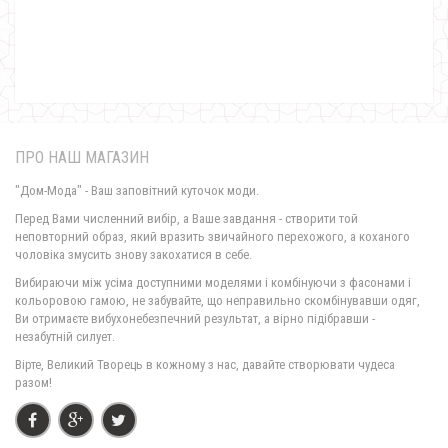
840.00грн.
620.00грн.
ПРО НАШ МАГАЗИН
"Дом-Мода" - Ваш заповітний куточок моди.
Перед Вами численний вибір, а Ваше завдання - створити той
неповторний образ, який вразить звичайного перехожого, а коханого
чоловіка змусить знову закохатися в себе.
Жіноча стильна кофта з баскою
Вибираючи між усіма доступними моделями і комбінуючи з фасонами і
650.00грн.
кольоровою гамою, не забувайте, що неправильно скомбінувавши одяг,
Ви отримаєте вибухонебезпечний результат, а вірно підібравши -
незабутній силует.
Вірте, Великий Творець в кожному з нас, давайте створювати чудеса
разом!