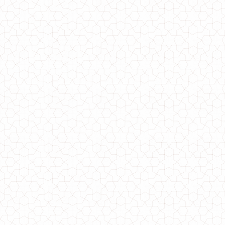
Жіноча стильна коротка куртка із капюшоном великого розміру
780.00грн.
Стильна жіноча шкіряна спідниця за коліно
860.00грн.