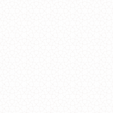
Стильна коротка куртка жіноча з високим коміром
1150.00грн.
Стильна зимова куртка жіноча подовжена
1060.00грн.