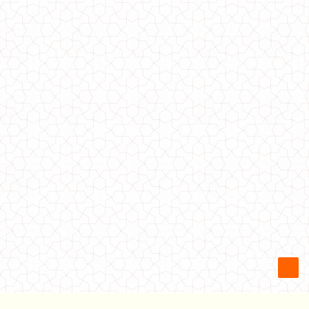
Жіноче стильне плаття з чорним фатином
770.00грн.
Стильне зимове пальто жіноче великого розміру з кишенями
1410.00грн.