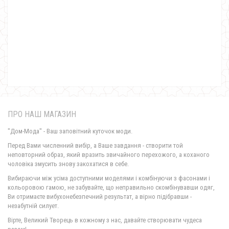
Стильне плаття жіноче великого розміру
1150.00грн.
690.00грн.
ПРО НАШ МАГАЗИН
"Дом-Мода" - Ваш заповітний куточок моди.
Перед Вами численний вибір, а Ваше завдання - створити той
неповторний образ, який вразить звичайного перехожого, а коханого
чоловіка змусить знову закохатися в себе.
Замшеве стильне жіноче плаття з рукавом
Вибираючи між усіма доступними моделями і комбінуючи з фасонами і
720.00грн.
кольоровою гамою, не забувайте, що неправильно скомбінувавши одяг,
Ви отримаєте вибухонебезпечний результат, а вірно підібравши -
незабутній силует.
Стильне плаття жіноче із відкритими плечима "Candys"
Вірте, Великий Творець в кожному з нас, давайте створювати чудеса
370.00грн.