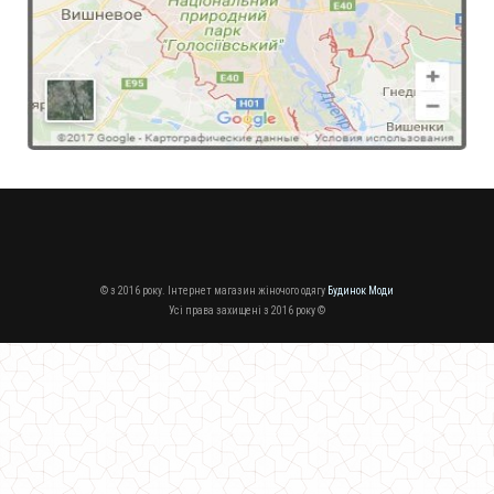
Стильне жіноче плаття із накидкою
700.00грн.
© з 2016 року. Інтернет магазин жіночого одягу
Будинок Моди
Усі права захищені з 2016 року ©
Жіноче стильне пальто із пишною спідницею і поясом
1310.00грн.
930.00грн.