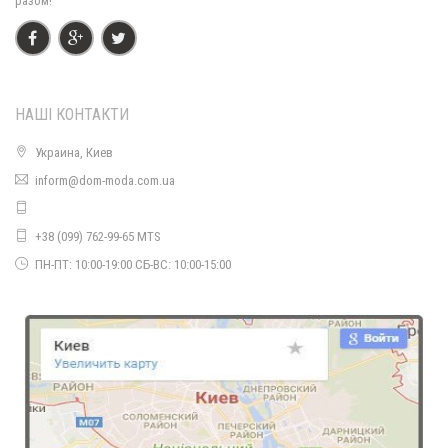
разом!
Стильне жіноче плаття з блискавкою спереду
400.00грн.
НАШІ КОНТАКТИ
Стильне жіноче плаття в класичному стилі із брошкою
520.00грн.
Украина, Киев
inform@dom-moda.com.ua
Стильне плаття жіноче з мереживним рукавом
490.00грн.
+38 (099) 762-99-65 MTS
ПН-ПТ: 10:00-19:00 СБ-ВС: 10:00-15:00