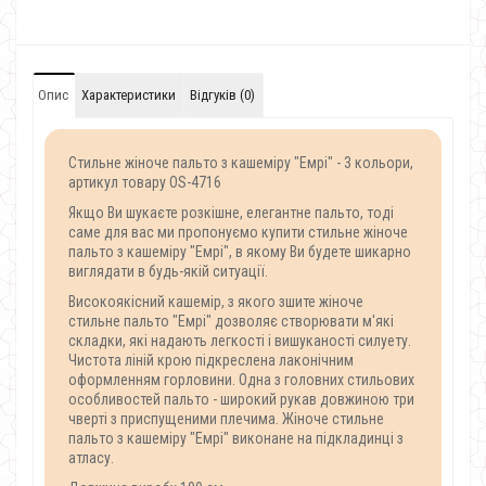
Опис
Характеристики
Відгуків (0)
Стильне жіноче пальто з кашеміру "Емрі" - 3 кольори,
артикул товару OS-4716
Якщо Ви шукаєте розкішне, елегантне пальто, тоді
саме для вас ми пропонуємо купити стильне жіноче
пальто з кашеміру "Емрі", в якому Ви будете шикарно
виглядати в будь-якій ситуації.
Високоякісний кашемір, з якого зшите жіноче
стильне пальто "Емрі" дозволяє створювати м'які
складки, які надають легкості і вишуканості силуету.
Чистота ліній крою підкреслена лаконічним
оформленням горловини. Одна з головних стильових
особливостей пальто - широкий рукав довжиною три
чверті з приспущеними плечима. Жіноче стильне
пальто з кашеміру "Емрі" виконане на підкладинці з
атласу.