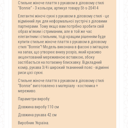
Стильне жіноче плаття з рукавом в діловому стилі
"Bonnie" - 3 кольори, артикул товару St-s-20414
Елегантні жіночі сукні з рукавом в діловому стилі - це
відмінний лук для неформальної зустрічі з діловими
партнерами. Тому якщо вам потрібно зробити свій
образ м'яким і стриманим, але в той же час
елегантним і стильним, тоді кращим рішенням буде
купити стильне жіноче плаття з рукавом в діловому
стилі "Bonnie"! Модель виконана в фасоні з імітацією
на запах, що утворює внизу розріз, який красиво
акцентований мереживною вставкою, збоку
застібається на потаємну блискавку. Відкладний
комір, рукава 3/4 і широкий тканинний пояс - відмінні
риси цієї сукні.
Стильне жіноче плаття з рукавом в діловому стилі
"Bonnie" виготовлено з матеріалу - костюмка +
мереживо.
Параметри виробу:
Довжина виробу 110 см
Довжина рукава 42 см
Виробник Україна.