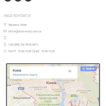
400.00грн.
НАШІ КОНТАКТИ
Стильне жіноче плаття в класичному стилі із брошкою
520.00грн.
Украина, Киев
inform@dom-moda.com.ua
Стильне плаття жіноче з мереживним рукавом
490.00грн.
+38 (099) 762-99-65 MTS
ПН-ПТ: 10:00-19:00 СБ-ВС: 10:00-15:00
Стильне жіноче плаття із накидкою
700.00грн.