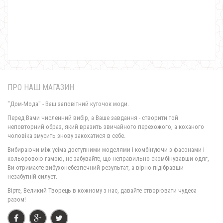
Стильне плаття жіноче великого розміру
1150.00грн.
690.00грн.
ПРО НАШ МАГАЗИН
"Дом-Мода" - Ваш заповітний куточок моди.
Перед Вами численний вибір, а Ваше завдання - створити той
неповторний образ, який вразить звичайного перехожого, а коханого
чоловіка змусить знову закохатися в себе.
Замшеве стильне жіноче плаття з рукавом
Вибираючи між усіма доступними моделями і комбінуючи з фасонами і
720.00грн.
кольоровою гамою, не забувайте, що неправильно скомбінувавши одяг,
Ви отримаєте вибухонебезпечний результат, а вірно підібравши -
незабутній силует.
Стильне плаття жіноче із відкритими плечима "Candys"
Вірте, Великий Творець в кожному з нас, давайте створювати чудеса
370.00грн.
разом!
Стильне жіноче плаття з блискавкою спереду