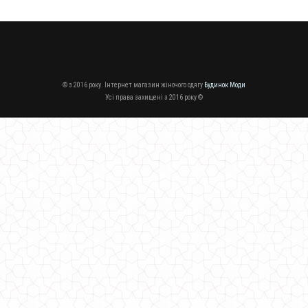
© з 2016 року. Інтернет магазин жіночого одягу
Будинок Моди
Усі права захищені з 2016 року ©
Жіноче стильне пальто із пишною спідницею і поясом
1310.00грн.
930.00грн.
Жіноче стильне плаття з чорним фатином
770.00грн.