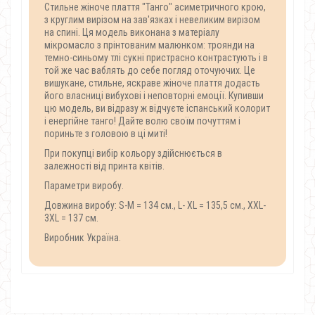
Стильне жіноче плаття "Танго" асиметричного крою,
з круглим вирізом на зав'язках і невеликим вирізом
на спині.
Ця модель виконана з матеріалу
мікромасло з прінтованим малюнком: троянди на
темно-синьому тлі сукні пристрасно контрастують і в
той же час ваблять до себе погляд оточуючих.
Це
вишукане, стильне, яскраве жіноче плаття додасть
його власниці вибухові і неповторні емоції.
Купивши
цю модель, ви відразу ж відчуєте іспанський колорит
і енергійне танго!
Дайте волю своїм почуттям і
пориньте з головою в ці миті!
При покупці вибір кольору здійснюється в
залежності від принта квітів.
Параметри виробу.
Довжина виробу: S-M = 134 см., L- XL = 135,5 см., XХL-
3XL = 137 см.
Виробник Україна.