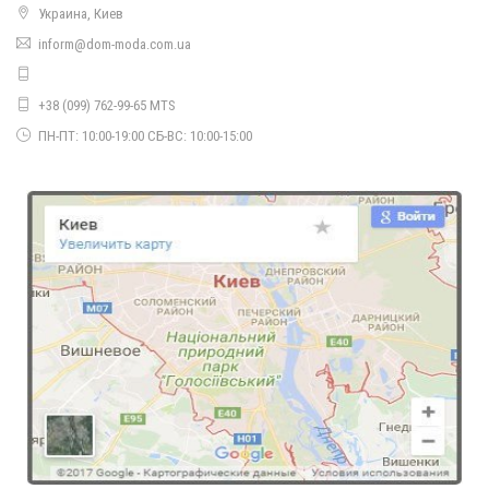
Украина, Киев
inform@dom-moda.com.ua
Стильне плаття жіноче з мереживним рукавом
490.00грн.
+38 (099) 762-99-65 MTS
ПН-ПТ: 10:00-19:00 СБ-ВС: 10:00-15:00
Стильне жіноче плаття із накидкою
700.00грн.