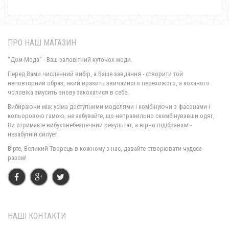
ПРО НАШ МАГАЗИН
"Дом-Мода" - Ваш заповітний куточок моди.
Перед Вами численний вибір, а Ваше завдання - створити той
неповторний образ, який вразить звичайного перехожого, а коханого
чоловіка змусить знову закохатися в себе.
Замшеве стильне жіноче плаття з рукавом
Вибираючи між усіма доступними моделями і комбінуючи з фасонами і
720.00грн.
кольоровою гамою, не забувайте, що неправильно скомбінувавши одяг,
Ви отримаєте вибухонебезпечний результат, а вірно підібравши -
незабутній силует.
Стильне плаття жіноче із відкритими плечима "Candys"
Вірте, Великий Творець в кожному з нас, давайте створювати чудеса
370.00грн.
разом!
Стильне жіноче плаття з блискавкою спереду
400.00грн.
НАШІ КОНТАКТИ
Стильне жіноче плаття в класичному стилі із брошкою
520.00грн.