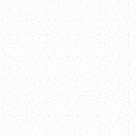
Модний трикотажний жіночий костюм з брюками (батал)
1340.00грн.