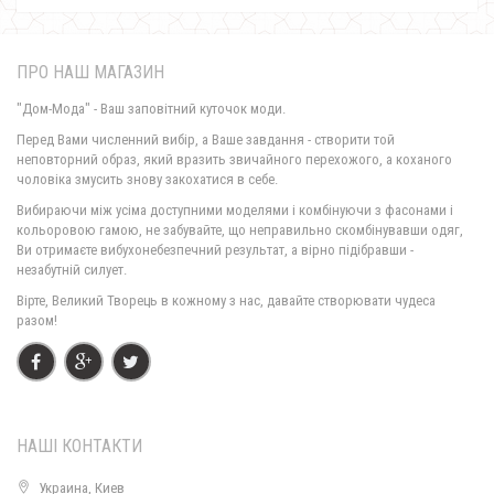
ПРО НАШ МАГАЗИН
"Дом-Мода" - Ваш заповітний куточок моди.
Перед Вами численний вибір, а Ваше завдання - створити той
неповторний образ, який вразить звичайного перехожого, а коханого
чоловіка змусить знову закохатися в себе.
Жіночий трикотажний лонгслив з заклепками
Вибираючи між усіма доступними моделями і комбінуючи з фасонами і
490.00грн.
кольоровою гамою, не забувайте, що неправильно скомбінувавши одяг,
Ви отримаєте вибухонебезпечний результат, а вірно підібравши -
незабутній силует.
Вірте, Великий Творець в кожному з нас, давайте створювати чудеса
разом!
НАШІ КОНТАКТИ
Украина, Киев