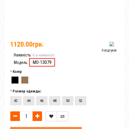
1120.00грн.
0 відгуків
Наявність:
Є в наявності
MO-13079
Модель:
Колір
Размер одежды:
42
44
46
48
50
52