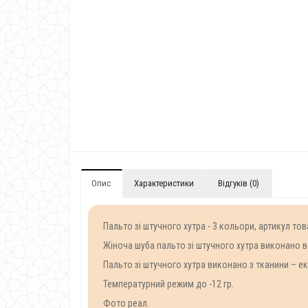
Опис
Характеристики
Відгуків (0)
Пальто зі штучного хутра - 3 кольори, артикул то
Жіноча шуба пальто зі штучного хутра виконано в
Пальто зі штучного хутра виконано з тканини – еко
Температурний режим до -12 гр.
Фото реал.