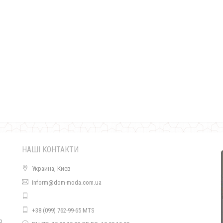
Пальто шуба зі штучного хутра
3960.00грн.
НАШІ КОНТАКТИ
Украина, Киев
inform@dom-moda.com.ua
Зимове пальто зі штучного хутра
+38 (099) 762-99-65 MTS
1860.00грн.
о