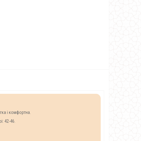
гка і комфортна.
і: 42-46.