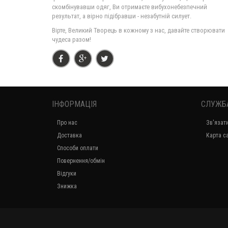
скомбінувавши одяг, Ви отримаєте вибухонебезпечний
результат, а вірно підібравши - незабутній силует.
Вірте, Великий Творець в кожному з нас, давайте створювати
чудеса разом!
ІНФОРМАЦІЯ
СЛУЖБ
Про нас
Зв'язат
Доставка
Карта с
Способи оплати
Повернення/обмін
Відгуки
Знижка