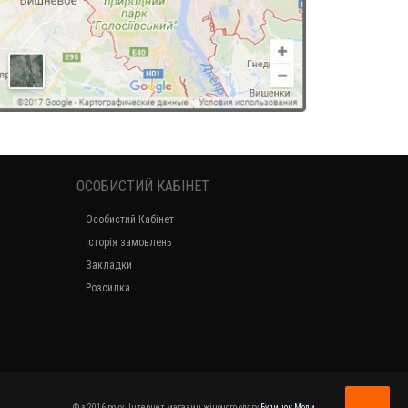
ОСОБИСТИЙ КАБІНЕТ
Особистий Кабінет
Історія замовлень
Закладки
Розсилка
© з 2016 року. Інтернет магазин жіночого одягу
Будинок Моди