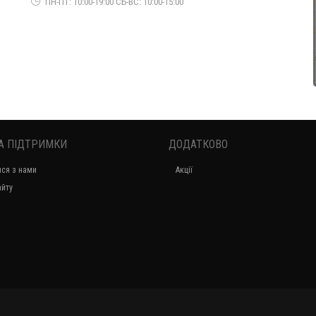
ПН-ПТ: 10:00-19:00 СБ-ВС: 10:00-15:00
А ПІДТРИМКИ
ДОДАТКОВО
Коротка жіноча шуба пальто зі штучної овчини
ися з нами
Акції
1090.00грн.
айту