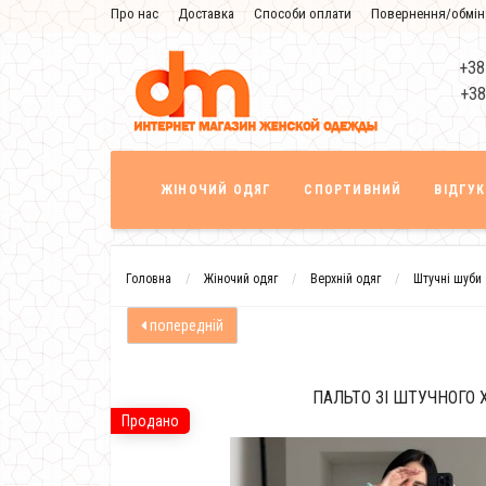
Про нас
Доставка
Способи оплати
Повернення/обмін
Знижка
+38
+38
ЖІНОЧИЙ ОДЯГ
СПОРТИВНИЙ
ВІДГУ
Головна
Жіночий одяг
Верхній одяг
Штучні шуби
попередній
ПАЛЬТО ЗІ ШТУЧНОГО 
Продано