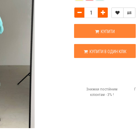
КУПИТИ
КУПИТИ В ОДИН КЛІК
Знижки постійним
Г
клієнтам - 3% !