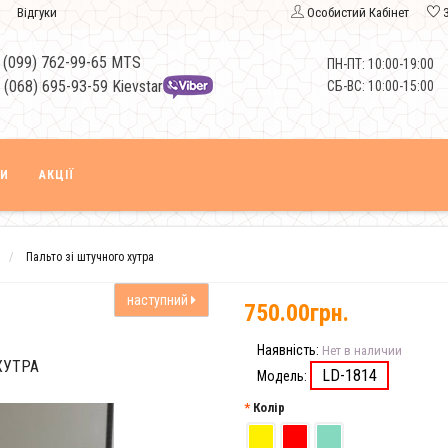
Відгуки
Особистий Кабінет
 (099) 762-99-65 MTS
ПН-ПТ: 10:00-19:00
 (068) 695-93-59 Kievstar
СБ-ВС: 10:00-15:00
КИ
АКЦІЇ
Пальто зі штучного хутра
наступний
750.00грн.
Наявність:
Нет в наличии
ХУТРА
LD-1814
Модель:
Колір