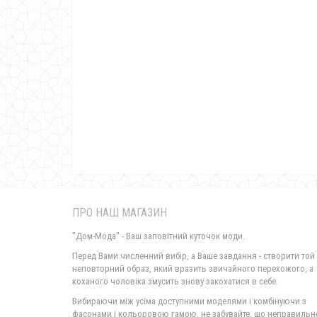
ПРО НАШ МАГАЗИН
"Дом-Мода" - Ваш заповітний куточок моди.
Перед Вами численний вибір, а Ваше завдання - створити той
неповторний образ, який вразить звичайного перехожого, а
коханого чоловіка змусить знову закохатися в себе.
Вибираючи між усіма доступними моделями і комбінуючи з
фасонами і кольоровою гамою, не забувайте, що неправильн