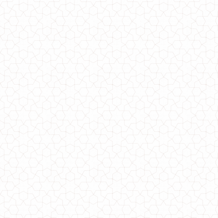
Куртка жіноча демісезонна коротка
950.00грн.
Демісезонна куртка великого розміру коротка
920.00грн.