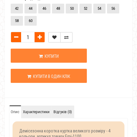
42
44
46
48
50
52
54
56
58
60
КУПИТИ
КУПИТИ В ОДИН КЛІК
Опис
Характеристики
Відгуків (0)
Демісезонна коротка куртка великого розміру - 4
кольори, артикул товару Emi-1100