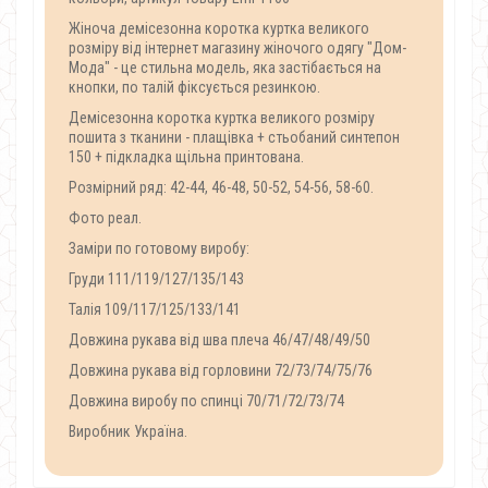
Жіноча демісезонна коротка куртка великого
розміру від інтернет магазину жіночого одягу "Дом-
Мода" - це стильна модель, яка застібається на
кнопки, по талій фіксується резинкою.
Демісезонна коротка куртка великого розміру
пошита з тканини - плащівка + стьобаний синтепон
150 + підкладка щільна принтована.
Розмірний ряд: 42-44, 46-48, 50-52, 54-56, 58-60.
Фото реал.
Заміри по готовому виробу:
Груди 111/119/127/135/143
Талія 109/117/125/133/141
Довжина рукава від шва плеча 46/47/48/49/50
Довжина рукава від горловини 72/73/74/75/76
Довжина виробу по спинці 70/71/72/73/74
Виробник Україна.