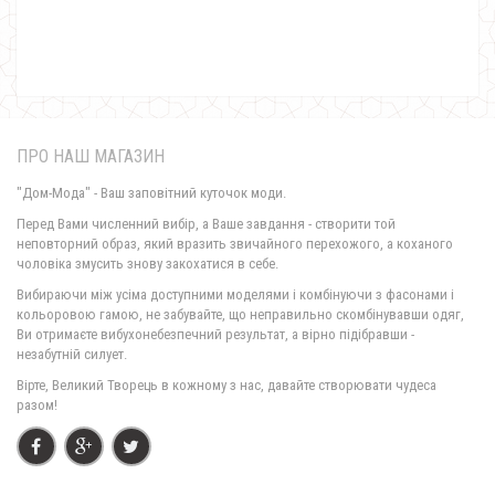
ПРО НАШ МАГАЗИН
"Дом-Мода" - Ваш заповітний куточок моди.
Перед Вами численний вибір, а Ваше завдання - створити той
неповторний образ, який вразить звичайного перехожого, а коханого
чоловіка змусить знову закохатися в себе.
Коротка демісезонна куртка з рукавом три чверті
Вибираючи між усіма доступними моделями і комбінуючи з фасонами і
480.00грн.
кольоровою гамою, не забувайте, що неправильно скомбінувавши одяг,
Ви отримаєте вибухонебезпечний результат, а вірно підібравши -
незабутній силует.
Вірте, Великий Творець в кожному з нас, давайте створювати чудеса
разом!