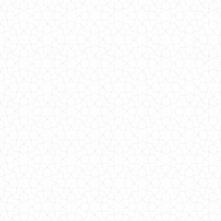
Стильний жіночий пуховик ковдра з високим коміром
930.00грн.