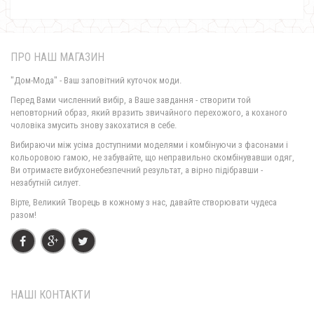
ПРО НАШ МАГАЗИН
"Дом-Мода" - Ваш заповітний куточок моди.
Перед Вами численний вибір, а Ваше завдання - створити той
неповторний образ, який вразить звичайного перехожого, а коханого
чоловіка змусить знову закохатися в себе.
Стьобаний пуховик з холлофайбером
Вибираючи між усіма доступними моделями і комбінуючи з фасонами і
1210.00грн.
кольоровою гамою, не забувайте, що неправильно скомбінувавши одяг,
Ви отримаєте вибухонебезпечний результат, а вірно підібравши -
незабутній силует.
Вірте, Великий Творець в кожному з нас, давайте створювати чудеса
Жіночий пуховик пальто норма і великого розміру
разом!
1140.00грн.
НАШІ КОНТАКТИ