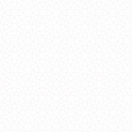
Зручний зимовий пуховик для жінок
2100.00грн.
Подовжений жіночий пуховик за коліно
1050.00грн.