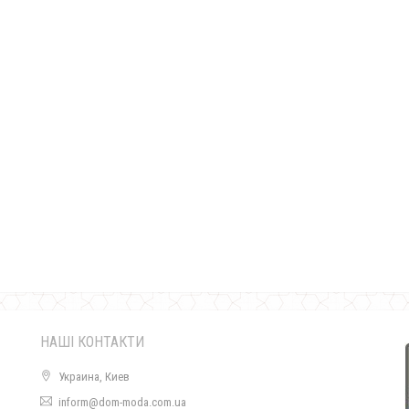
Жіноча подовжена вітровка з трикотажними рукавами
860.00грн.
НАШІ КОНТАКТИ
Украина, Киев
inform@dom-moda.com.ua