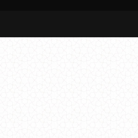
Вітровка жіноча оверсайз
730.00грн.
Жіноча вітровка великого розміру