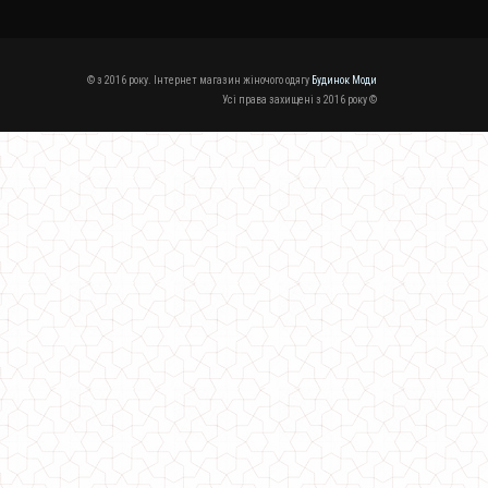
© з 2016 року. Інтернет магазин жіночого одягу
Будинок Моди
Усі права захищені з 2016 року ©