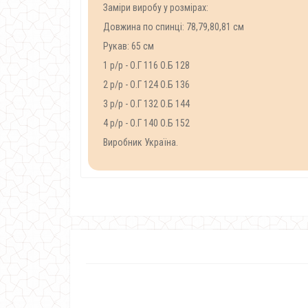
Заміри виробу у розмірах:
Довжина по спинці: 78,79,80,81 см
Рукав: 65 см
1 р/р - О.Г 116 О.Б 128
2 р/р - О.Г 124 О.Б 136
3 р/р - О.Г 132 О.Б 144
4 р/р - О.Г 140 О.Б 152
Виробник Україна.