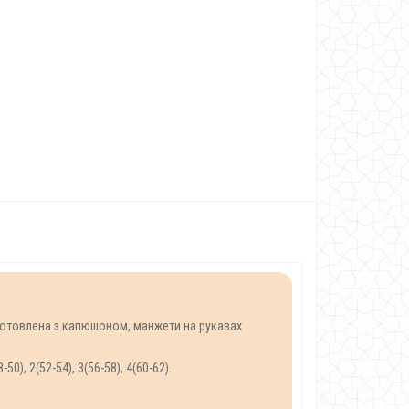
виготовлена з капюшоном, манжети на рукавах
), 2(52-54), 3(56-58), 4(60-62).