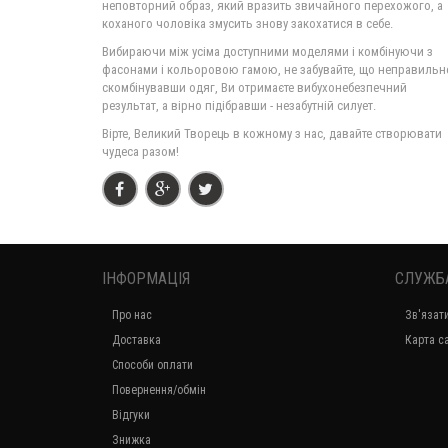
неповторний образ, який вразить звичайного перехожого, а
коханого чоловіка змусить знову закохатися в себе.
Вибираючи між усіма доступними моделями і комбінуючи з
фасонами і кольоровою гамою, не забувайте, що неправильн
скомбінувавши одяг, Ви отримаєте вибухонебезпечний
результат, а вірно підібравши - незабутній силует.
Вірте, Великий Творець в кожному з нас, давайте створювати
чудеса разом!
ІНФОРМАЦІЯ
СЛУЖБ
Про нас
Зв'язат
Доставка
Карта с
Способи оплати
Повернення/обмін
Відгуки
Знижка