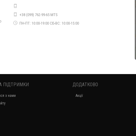
+38 (099) 762-99-65 MTS
Модна жіноча вітровка з капюшоном
о
ПН-ПТ: 10:00-19:00 СБ-ВС: 10:00-15:00
720.00грн.
А ПІДТРИМКИ
ДОДАТКОВО
ися з нами
Акції
Жіноча молодіжна вітровка бомбер з замші
айту
2380.00грн.