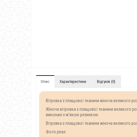
Опис
Характеристики
Відгуків (0)
Вітровка з плащової тканини жіноча великого роз
Жіноча вітровка з плащової тканини великого роз
виконані з м'якою резинкою.
Вітровка з плащової тканини жіноча великого розмі
Фото реал.