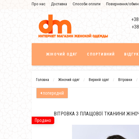
Про нас
Доставка
Способи оплати
Повернення/обмін
Знижка
+38
+38
ЖІНОЧИЙ ОДЯГ
СПОРТИВНИЙ
ВІДГУ
Головна
Жіночий одяг
Верхній одяг
Вітровки
попередній
ВІТРОВКА З ПЛАЩОВОЇ ТКАНИНИ ЖІНО
Продано