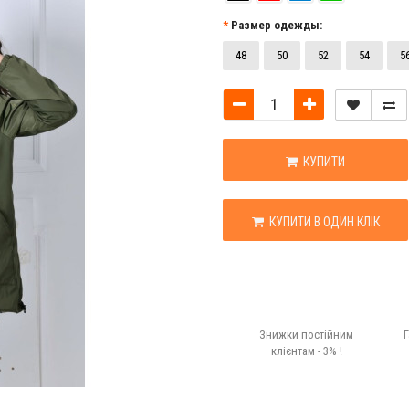
Размер одежды:
48
50
52
54
5
КУПИТИ
КУПИТИ В ОДИН КЛІК
Знижки постійним
Г
клієнтам - 3% !