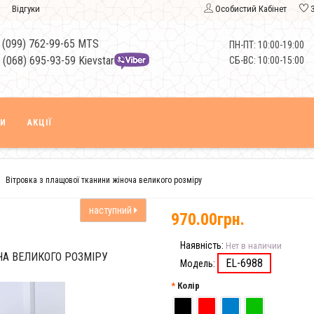
Відгуки
Особистий Кабінет
 (099) 762-99-65 MTS
ПН-ПТ: 10:00-19:00
 (068) 695-93-59 Kievstar
СБ-ВС: 10:00-15:00
КИ
АКЦІЇ
Вітровка з плащової тканини жіноча великого розміру
наступний
970.00грн.
Наявність:
Нет в наличии
ЧА ВЕЛИКОГО РОЗМІРУ
EL-6988
Модель:
Колір