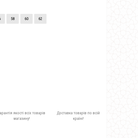
6
58
60
62
арантія якості всіх товарів
Доставка товарів по всій
магазину!
країні!