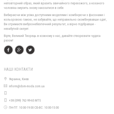
неповторний образ, який вразить звичайного перехожого, а коханого
чоловіка змусить знову закохатися в себе.
Вибираючи між усіма доступними моделями і комбінуючи з фасонами і
Вітрівка жіноча з капюшоном
кольоровою гамою, не забувайте, що неправильно скомбінувавши одяг,
570.00грн.
Ви отримаєте вибухонебезпечний результат, а вірно підібравши -
незабутній силует.
Вірте, Великий Творець в кожному з нас, давайте створювати чудеса
разом!
НАШІ КОНТАКТИ
Украина, Киев
inform@dom-moda.com.ua
+38 (099) 762-99-65 MTS
ПН-ПТ: 10:00-19:00 СБ-ВС: 10:00-15:00