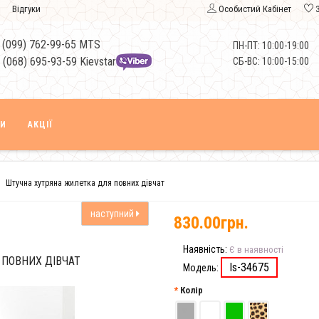
Відгуки
Особистий Кабінет
 (099) 762-99-65 MTS
ПН-ПТ: 10:00-19:00
 (068) 695-93-59 Kievstar
СБ-ВС: 10:00-15:00
КИ
АКЦІЇ
Штучна хутряна жилетка для повних дівчат
наступний
830.00грн.
Наявність:
Є в наявності
ПОВНИХ ДІВЧАТ
Is-34675
Модель:
Колір