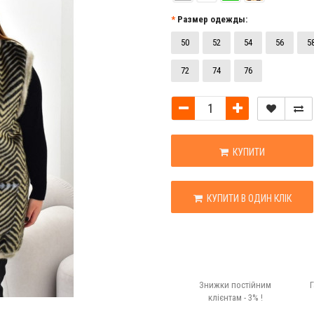
Размер одежды:
50
52
54
56
5
72
74
76
КУПИТИ
КУПИТИ В ОДИН КЛІК
Знижки постійним
Г
клієнтам - 3% !