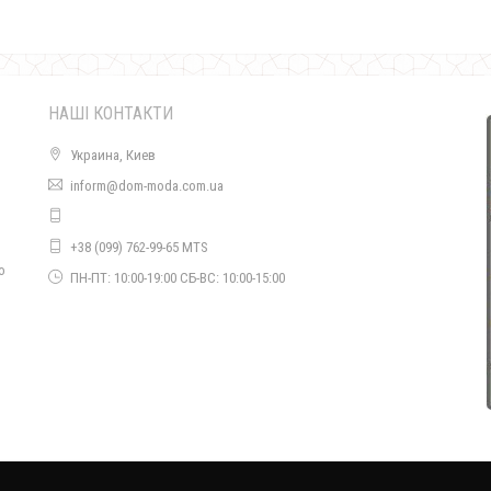
Штучна хутряна жилетка для повних
2730.00грн.
НАШІ КОНТАКТИ
Украина, Киев
inform@dom-moda.com.ua
+38 (099) 762-99-65 MTS
о
ПН-ПТ: 10:00-19:00 СБ-ВС: 10:00-15:00