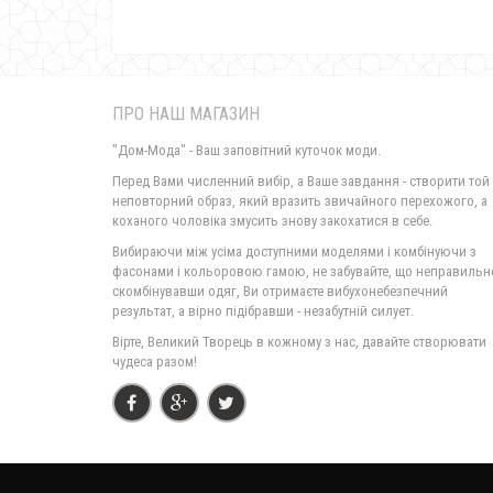
ПРО НАШ МАГАЗИН
"Дом-Мода" - Ваш заповітний куточок моди.
Перед Вами численний вибір, а Ваше завдання - створити той
неповторний образ, який вразить звичайного перехожого, а
коханого чоловіка змусить знову закохатися в себе.
Вибираючи між усіма доступними моделями і комбінуючи з
фасонами і кольоровою гамою, не забувайте, що неправильн
скомбінувавши одяг, Ви отримаєте вибухонебезпечний
результат, а вірно підібравши - незабутній силует.
Вірте, Великий Творець в кожному з нас, давайте створювати
чудеса разом!