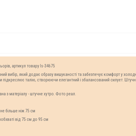
ьорів, артикул товару Is-34675
чний вибір, який додає образу вишуканості та забезпечує комфорт у холодн
ети підкреслює талію, створюючи елегантний і збалансований силует. Штучн
.
на з матеріалу - штучне хутро. Фото реал.
не більше ніж 75 см
вобхваті від 75 см до 95 см