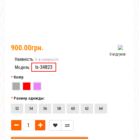
900.00грн.
0 відгуків
Наявність:
Є в наявності
Is-34823
Модель:
Колір
Размер одежды:
52
54
56
58
60
62
64