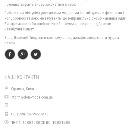
чоловіка змусить знову закохатися в себе.
Вибираючи між усіма доступними моделями і комбінуючи з фасонами і
кольоровою гамою, не забувайте, що неправильно скомбінувавши одяг,
Ви отримаєте вибухонебезпечний результат, а вірно підібравши -
незабутній силует.
В'язана жіноча кофта (Зима)
Вірте, Великий Творець в кожному з нас, давайте створювати чудеса
1470.00грн.
разом!
НАШІ КОНТАКТИ
Украина, Киев
inform@dom-moda.com.ua
+38 (099) 762-99-65 MTS
В'язана кофта на блискавці жіноча
ПН-ПТ: 10:00-19:00 СБ-ВС: 10:00-15:00
1480.00грн.