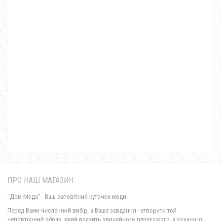
Жіноча подовжена тепла в'язана кофта великого розміру
750.00грн.
Жіноча в'язана кофта "Пончо"
640.00грн.
ПРО НАШ МАГАЗИН
"Дом-Мода" - Ваш заповітний куточок моди.
Перед Вами численний вибір, а Ваше завдання - створити той
неповторний образ, який вразить звичайного перехожого, а коханого