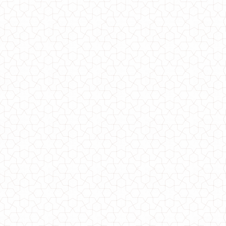
Жіноча вільна футболка з рукавом
610.00грн.