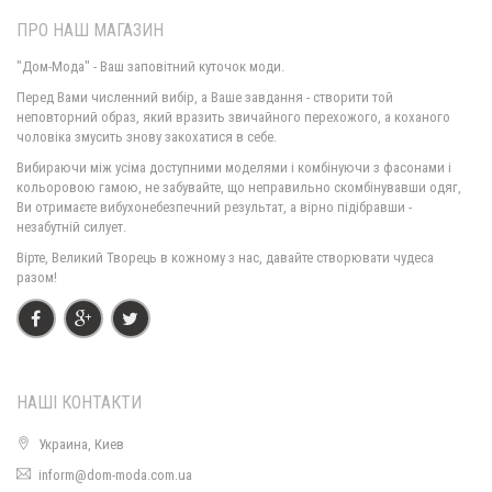
ПРО НАШ МАГАЗИН
"Дом-Мода" - Ваш заповітний куточок моди.
Перед Вами численний вибір, а Ваше завдання - створити той
неповторний образ, який вразить звичайного перехожого, а коханого
чоловіка змусить знову закохатися в себе.
Вибираючи між усіма доступними моделями і комбінуючи з фасонами і
Жіноча модна футболка з принтом
кольоровою гамою, не забувайте, що неправильно скомбінувавши одяг,
430.00грн.
Ви отримаєте вибухонебезпечний результат, а вірно підібравши -
незабутній силует.
Вірте, Великий Творець в кожному з нас, давайте створювати чудеса
разом!
НАШІ КОНТАКТИ
Украина, Киев
inform@dom-moda.com.ua
Жіноча літня футболка з вирізом