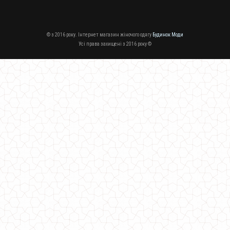
© з 2016 року. Інтернет магазин жіночого одягу
Будинок Моди
Усі права захищені з 2016 року ©
Жіноча подовжена футболка туніка з розрізами
530.00грн.
Жіноча біла футболка з принтом «Вишеньки»
280.00грн.