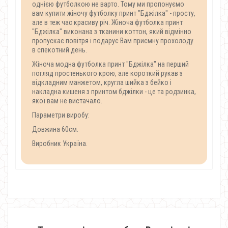
однією футболкою не варто. Тому ми пропонуємо
вам купити жіночу футболку принт "Бджілка" - просту,
але в теж час красиву річ. Жіноча футболка принт
"Бджілка" виконана з тканини коттон, який відмінно
пропускає повітря і подарує Вам приємну прохолоду
в спекотний день.
Жіноча модна футболка принт "Бджілка" на перший
погляд простенького крою, але короткий рукав з
відкладним манжетом, кругла шийка з бейко і
накладна кишеня з принтом бджілки - це та родзинка,
якої вам не вистачало.
Параметри виробу:
Довжина 60см.
Виробник Україна.