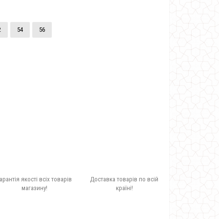
2
54
56
арантія якості всіх товарів
Доставка товарів по всій
магазину!
країні!