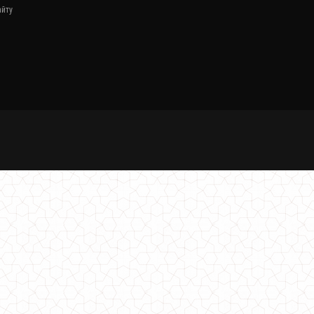
1590.00грн.
айту
Жіноча стьобана куртка з холлофайбером
840.00грн.