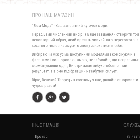
ПРО НАШ МАГАЗИН
"Дом-Мода" - Ваш заповітний куточок моди.
Перед Вами численний вибір, а Ваше завдання - створити той
неповторний образ, який вразить звичайного перехожого, а
коханого чоловіка змусить знову закохатися в себе.
Вибираючи між усіма доступними моделями і комбінуючи з
фасонами і кольоровою гамою, не забувайте, що неправильн
скомбінувавши одяг, Ви отримаєте вибухонебезпечний
результат, а вірно підібравши - незабутній силует.
Вірте, Великий Творець в кожному з нас, давайте створювати
чудеса разом!
ІНФОРМАЦІЯ
СЛУЖБ
Про нас
Зв'язат