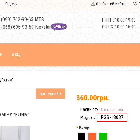
Відгуки
Особистий Кабінет
 (099) 762-99-65 MTS
ПН-ПТ: 10:00-19:00
 (068) 695-93-59 Kievstar
СБ-ВС: 10:00-15:00
КИ
АКЦІЇ
у "Клим"
наступний
860.00грн.
Наявність:
Є в наявності
ЗМІРУ "КЛИМ"
PSS-18037
Модель:
Колір