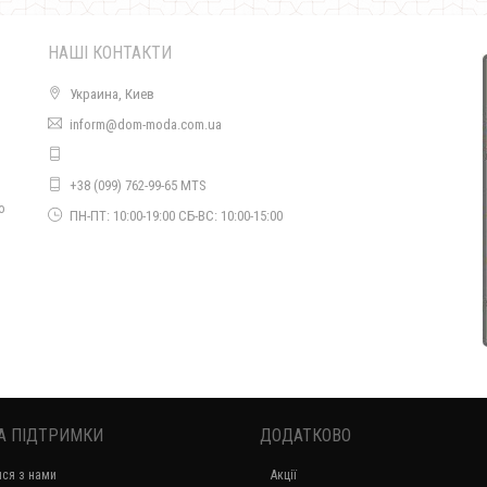
НАШІ КОНТАКТИ
Украина, Киев
inform@dom-moda.com.ua
Сіра зимова куртка жіноча
+38 (099) 762-99-65 MTS
1440.00грн.
о
ПН-ПТ: 10:00-19:00 СБ-ВС: 10:00-15:00
А ПІДТРИМКИ
ДОДАТКОВО
Жіноча стьобана куртка з холлофайбером батал
ися з нами
Акції