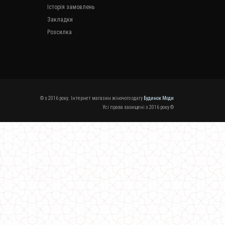
Історія замовлень
Закладки
Розсилка
© з 2016 року. Інтернет магазин жіночого одягу
Будинок Моди
Усі права захищені з 2016 року ©