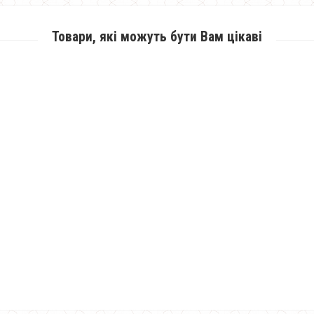
Товари, які можуть бути Вам цікаві
Жіноча куртка кольору металік
900.00грн.