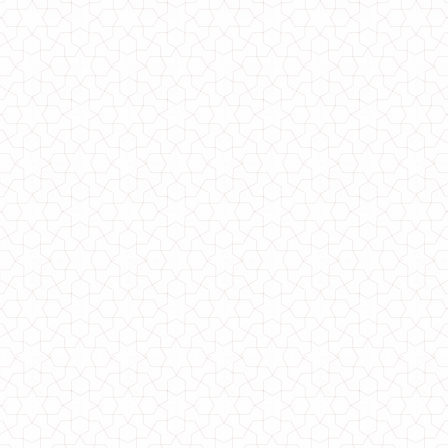
Зимова жіноча подовжена куртка з хутром великого розміру
1490.00грн.
Жіноча подовжена зимова куртка великого розміру
1400.00грн.