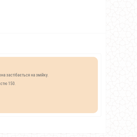
она застібається на змійку.
істю 150.