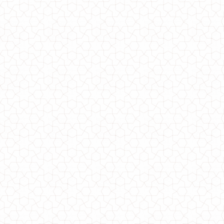
Модна жіноча куртка пальто для зими
1510.00грн.
Модна в'язана шапка жіноча з помпоном
370.00грн.
Модна жіноча шапка з вушками кішка
330.00грн.