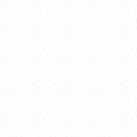
Модна сукня жіноча з коротким рукавом
520.00грн.