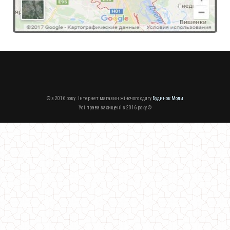
© з 2016 року. Інтернет магазин жіночого одягу
Будинок Моди
Усі права захищені з 2016 року ©
Модна жіноча кофта з прикрасою на шиї
430.00грн.