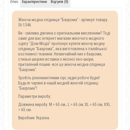
Опис
Характеристики
Відгуків (0)
Жіноча модна спідниця "Бахрома" - артикул товару
St-1346
Ви - смілива дівчина з оригінальним мисленням? Тоді
саме для вас інтернет магазин жіночого модного
одягу "Дом-Мода" пропонує купити жіночу модну
спідницю "Бахрома",
яка
виготовлена
з
італійської
костюмної
тканини
. Незвичайний низ з бахроми,
стильні шкіряні вставки з якісної еко-шкіри,
приталений пошив -все це жіноча модна спідниця
"Бахрома".
Зробіть різноманітними сірі, нудні робочі будні!
Будьте чарівні в нашій модній жіночій спідниці
"Бахрома"!
Параметри виробу:
Довжина виробу: M = 65 см., L = 65 см; XL = 65 см, XXL
= 65 см.
Виробник Україна.