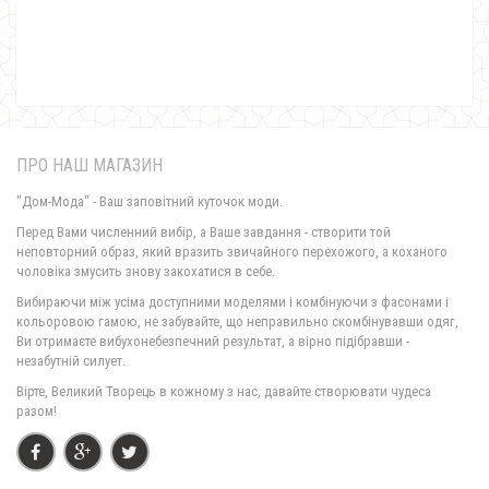
620.00грн.
ПРО НАШ МАГАЗИН
"Дом-Мода" - Ваш заповітний куточок моди.
Перед Вами численний вибір, а Ваше завдання - створити той
неповторний образ, який вразить звичайного перехожого, а коханого
чоловіка змусить знову закохатися в себе.
Модна жіноча сукня ангора
Вибираючи між усіма доступними моделями і комбінуючи з фасонами і
1350.00грн.
кольоровою гамою, не забувайте, що неправильно скомбінувавши одяг,
Ви отримаєте вибухонебезпечний результат, а вірно підібравши -
незабутній силует.
Вірте, Великий Творець в кожному з нас, давайте створювати чудеса
разом!