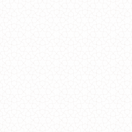
370.00грн.
Модна жіноча шапка з вушками кішка
330.00грн.