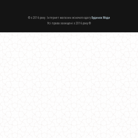
© з 2016 року. Інтернет магазин жіночого одягу
Будинок Моди
Усі права захищені з 2016 року ©
Модна жіноча кофта з прикрасою на шиї
430.00грн.
Модна жіноча куртка пальто для зими
1510.00грн.
Модна в'язана шапка жіноча з помпоном