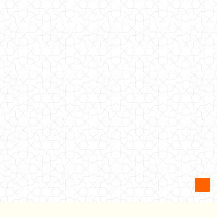
Модна сукня жіноча з коротким рукавом
520.00грн.
Сукня жіноча модна з глибоким декольте
350.00грн.