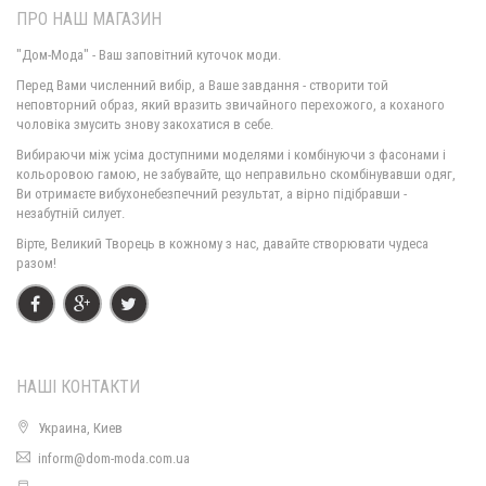
ПРО НАШ МАГАЗИН
"Дом-Мода" - Ваш заповітний куточок моди.
Перед Вами численний вибір, а Ваше завдання - створити той
неповторний образ, який вразить звичайного перехожого, а коханого
чоловіка змусить знову закохатися в себе.
Модна жіноча сукня ангора
Вибираючи між усіма доступними моделями і комбінуючи з фасонами і
1350.00грн.
кольоровою гамою, не забувайте, що неправильно скомбінувавши одяг,
Ви отримаєте вибухонебезпечний результат, а вірно підібравши -
незабутній силует.
Вірте, Великий Творець в кожному з нас, давайте створювати чудеса
разом!
НАШІ КОНТАКТИ
Украина, Киев
inform@dom-moda.com.ua
Модна жіноча куртка пальто букле