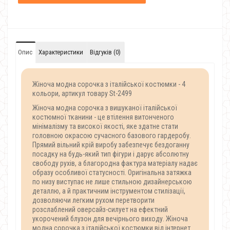
Опис
Характеристики
Відгуків (0)
Жіноча модна сорочка з італійської костюмки - 4
кольори, артикул товару St-2499
Жіноча модна сорочка з вишуканої італійської
костюмної тканини - це втілення витонченого
мінімалізму та високої якості, яке здатне стати
головною окрасою сучасного базового гардеробу.
Прямий вільний крій виробу забезпечує бездоганну
посадку на будь-який тип фігури і дарує абсолютну
свободу рухів, а благородна фактура матеріалу надає
образу особливої ​​статусності. Оригінальна затяжка
по низу виступає не лише стильною дизайнерською
деталлю, а й практичним інструментом стилізації,
дозволяючи легким рухом перетворити
розслаблений оверсайз-силует на ефектний
укорочений блузон для вечірнього виходу. Жіноча
модна сорочка з італійської костюмки від інтернет