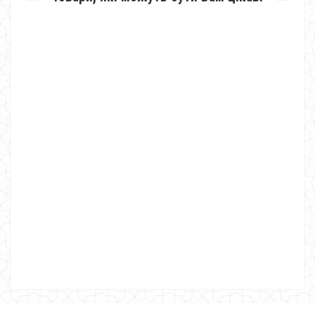
Модна жіноча кофта з блузкою
620.00грн.