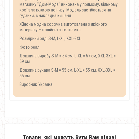
магазину "Дом-Мода" виконана у прямому, вільному
крої з затяжкою по низу. Модель застібається на
гудзики, є накладна кишеня.
Жіноча модна сорочка виготовлена ​​з якісного
матеріалу – італійська костюмка.
Розмірний ряд: S-M, L-XL, XXL-3XL.
Фото реал.
Довжина виробу S-M = 54 см, L-XL = 57 см, XXL-3XL =
59 см.
Довжина рукава S-M = 55 см, L-XL = 55 см, XXL-3XL =
55 см
Виробник Україна.
Товари, які можуть бути Вам цікаві