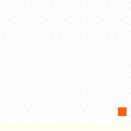
Стильна жіноча туніка сорочка в полоску
640.00грн.
Жіноча шовкова туніка на бретельках
510.00грн.
Жіноча пляжна туніка з мережива
540.00грн.