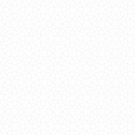
Пляжна жіноча шифонова туніка в пол
940.00грн.