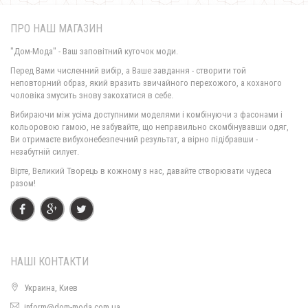
ПРО НАШ МАГАЗИН
"Дом-Мода" - Ваш заповітний куточок моди.
Перед Вами численний вибір, а Ваше завдання - створити той
неповторний образ, який вразить звичайного перехожого, а коханого
чоловіка змусить знову закохатися в себе.
Молодіжна жіноча туніка сукня в спортивному стилі великого розміру
Вибираючи між усіма доступними моделями і комбінуючи з фасонами і
1030.00грн.
кольоровою гамою, не забувайте, що неправильно скомбінувавши одяг,
Ви отримаєте вибухонебезпечний результат, а вірно підібравши -
незабутній силует.
Вірте, Великий Творець в кожному з нас, давайте створювати чудеса
разом!
НАШІ КОНТАКТИ
Украина, Киев
Молодіжна жіноча туніка плаття в спортивному стилі
inform@dom-moda.com.ua