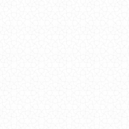
Однотонний жіночий трикотажний гольф
550.00грн.