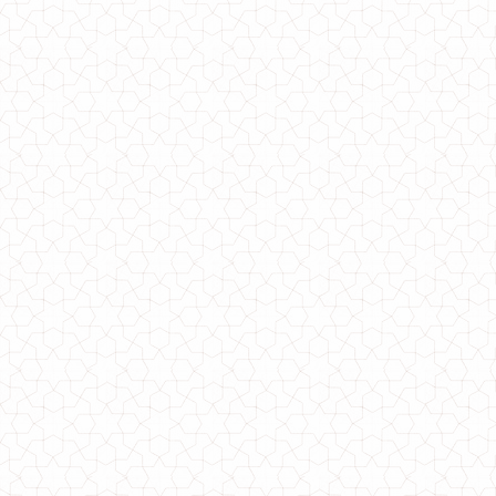
Жіночий гольф з начосом великого розміру
430.00грн.
Теплий жіночий гольф з начосом
500.00грн.