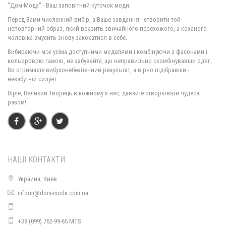
"Дом-Мода" - Ваш заповітний куточок моди.
Перед Вами численний вибір, а Ваше завдання - створити той
неповторний образ, який вразить звичайного перехожого, а коханого
чоловіка змусить знову закохатися в себе.
Однотонний жіночий гольф боді
Вибираючи між усіма доступними моделями і комбінуючи з фасонами і
590.00грн.
кольоровою гамою, не забувайте, що неправильно скомбінувавши одяг,
Ви отримаєте вибухонебезпечний результат, а вірно підібравши -
незабутній силует.
Вірте, Великий Творець в кожному з нас, давайте створювати чудеса
разом!
НАШІ КОНТАКТИ
Украина, Киев
Жіночий гольф з люрексом
inform@dom-moda.com.ua
720.00грн.
+38 (099) 762-99-65 MTS