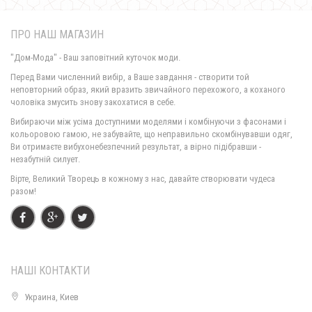
ПРО НАШ МАГАЗИН
"Дом-Мода" - Ваш заповітний куточок моди.
Перед Вами численний вибір, а Ваше завдання - створити той
неповторний образ, який вразить звичайного перехожого, а коханого
чоловіка змусить знову закохатися в себе.
Жіночий модний костюм зі спідницею і кофтою баска
Вибираючи між усіма доступними моделями і комбінуючи з фасонами і
930.00грн.
кольоровою гамою, не забувайте, що неправильно скомбінувавши одяг,
Ви отримаєте вибухонебезпечний результат, а вірно підібравши -
незабутній силует.
Вірте, Великий Творець в кожному з нас, давайте створювати чудеса
разом!
НАШІ КОНТАКТИ
Украина, Киев
Модний трикотажний реглан жіночий