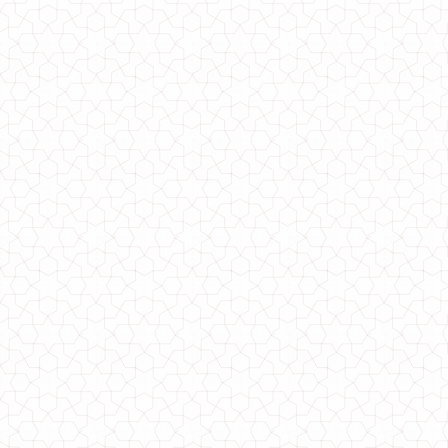
Модний жіночий кардиган халат з поясом
560.00грн.