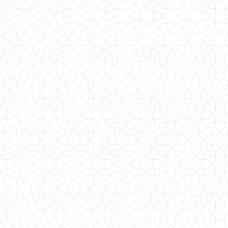
Модний жіночий кардиган букле
850.00грн.
Жіночий модний полушубок зі вставками із шкіри
1130.00грн.