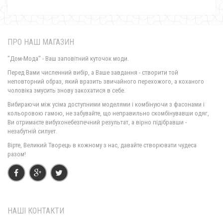
570.00грн.
ПРО НАШ МАГАЗИН
"Дом-Мода" - Ваш заповітний куточок моди.
Перед Вами численний вибір, а Ваше завдання - створити той
неповторний образ, який вразить звичайного перехожого, а коханого
чоловіка змусить знову закохатися в себе.
Вибираючи між усіма доступними моделями і комбінуючи з фасонами і
кольоровою гамою, не забувайте, що неправильно скомбінувавши одяг,
Ви отримаєте вибухонебезпечний результат, а вірно підібравши -
незабутній силует.
Молодіжний жіночий джинсовий костюм великого розміру
Вірте, Великий Творець в кожному з нас, давайте створювати чудеса
900.00грн.
разом!
НАШІ КОНТАКТИ