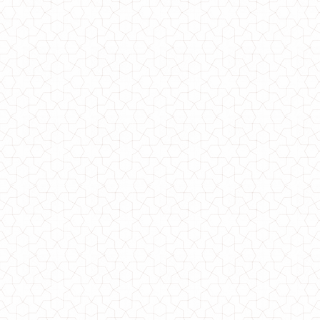
Модний жіночий максі сарафан з соняшниками
760.00грн.