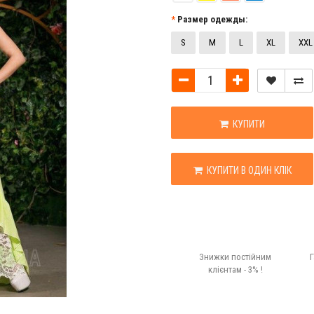
Размер одежды:
S
M
L
XL
XXL
КУПИТИ
КУПИТИ В ОДИН КЛІК
Знижки постійним
Г
клієнтам - 3% !