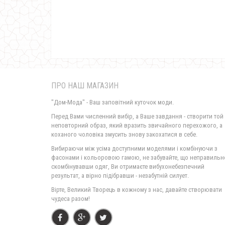
ПРО НАШ МАГАЗИН
"Дом-Мода" - Ваш заповітний куточок моди.
Перед Вами численний вибір, а Ваше завдання - створити той
неповторний образ, який вразить звичайного перехожого, а
коханого чоловіка змусить знову закохатися в себе.
Вибираючи між усіма доступними моделями і комбінуючи з
фасонами і кольоровою гамою, не забувайте, що неправильн
скомбінувавши одяг, Ви отримаєте вибухонебезпечний
результат, а вірно підібравши - незабутній силует.
Вірте, Великий Творець в кожному з нас, давайте створювати
чудеса разом!