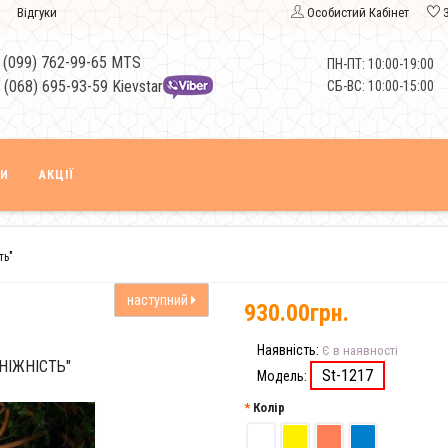
Відгуки
Особистий Кабінет
 (099) 762-99-65 MTS
ПН-ПТ: 10:00-19:00
 (068) 695-93-59 Kievstar
СБ-ВС: 10:00-15:00
КИ
АКЦІЇ
ть"
наступний
930.00грн.
Наявність:
Є в наявності
НІЖНІСТЬ"
St-1217
Модель:
Колір