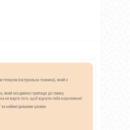
м гіпюром (натуральна тканина), який є
ах, який неодмінно припаде до смаку
ка не варта того, щоб відчути себе королевою!
 за найвигіднішими цінами