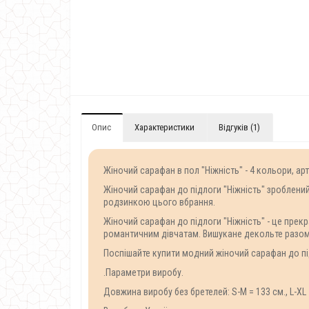
Опис
Характеристики
Відгуків (1)
Жіночий сарафан в пол "Ніжність" - 4 кольори, ар
Жіночий сарафан до підлоги "Ніжність" зроблений 
родзинкою цього вбрання.
Жіночий сарафан до підлоги "Ніжність" - це прек
романтичним дівчатам. Вишукане декольте разом з
Поспішайте купити модний жіночий сарафан до під
.Параметри виробу.
Довжина виробу без бретелей: S-M = 133 см., L-XL 