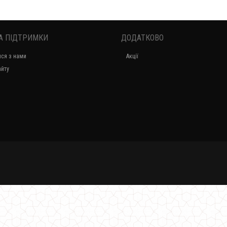
А ПІДТРИМКИ
ДОДАТКОВО
Модний літній жіночий сарафан з розрізами
ися з нами
Акції
660.00грн.
айту
Жіночий максі сарафан вільного крою
1000.00грн.