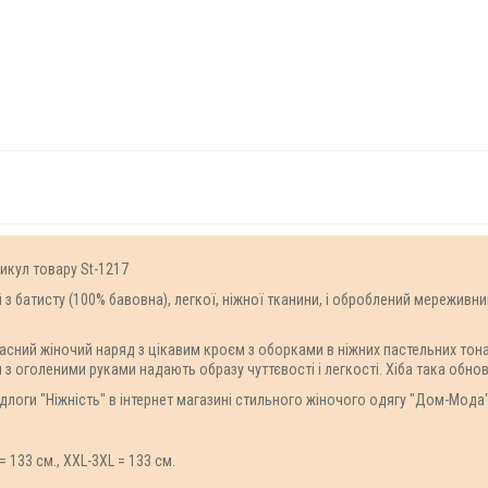
тикул товару St-1217
з батисту (100% бавовна), легкої, ніжної тканини, і оброблений мереживни
расний жіночий наряд з цікавим кроєм з оборками в ніжних пастельних тон
 оголеними руками надають образу чуттєвості і легкості. Хіба така обнов
логи "Ніжність" в інтернет магазині стильного жіночого одягу "Дом-Мода"
= 133 см., XХL-3XL = 133 см.