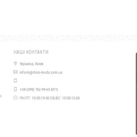
Шкіряний жіночий короткий сарафан
500.00грн.
НАШІ КОНТАКТИ
Украина, Киев
inform@dom-moda.com.ua
Жіночий літній сарафан до коліна великого розміру
+38 (099) 762-99-65 MTS
570.00грн.
о
ПН-ПТ: 10:00-19:00 СБ-ВС: 10:00-15:00