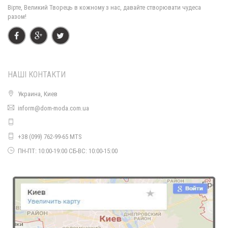
Вірте, Великий Творець в кожному з нас, давайте створювати чудеса
разом!
НАШІ КОНТАКТИ
Украина, Киев
Літнє жіноче довге плаття з розрізом спереду
inform@dom-moda.com.ua
920.00грн.
+38 (099) 762-99-65 MTS
ПН-ПТ: 10:00-19:00 СБ-ВС: 10:00-15:00