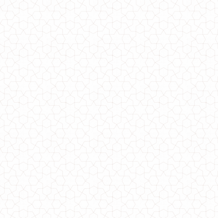
Літнє жіноче довге плаття сорочка в смужку
950.00грн.
Довге жіноче плаття із відкритою спиною і довгим рукавом
610.00грн.