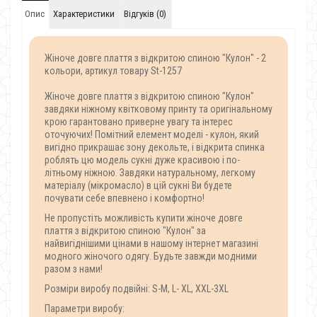
Опис
Характеристики
Відгуків (0)
Жіноче довге плаття з відкритою спиною "Кулон" - 2
кольори, артикул товару St-1257
Жіноче довге плаття з відкритою спиною "Кулон"
завдяки ніжному квітковому принту та оригінальному
крою гарантовано приверне увагу та інтерес
оточуючих!
Помітний елемент моделі - кулон, який
вигідно прикрашає зону декольте, і відкрита спинка
роблять цю модель сукні дуже красивою і по-
літньому ніжною.
Завдяки натуральному, легкому
матеріалу (мікромасло) в цій сукні Ви будете
почувати себе впевнено і комфортно!
Не пропустіть можливість купити жіноче довге
плаття з відкритою спиною "Кулон" за
найвигіднішими цінами в нашому інтернет магазині
модного жіночого одягу.
Будьте завжди модними
разом з нами!
Розміри виробу подвійні: S-M, L- XL, XXL-3XL
Параметри виробу: