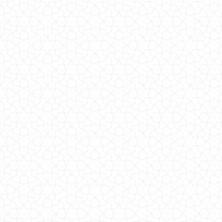
Жіноче довге трикотажне плаття з принтом
610.00грн.
Жіноче однотонне вечірнє плаття "Довге"
620.00грн.