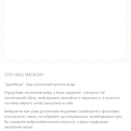
Жіноче довге плаття в спортивному стилі
870.00грн.
ПРО НАШ МАГАЗИН
"Дом-Мода" - Ваш заповітний куточок моди.
Перед Вами численний вибір, а Ваше завдання - створити той
неповторний образ, який вразить звичайного перехожого, а коханого
чоловіка змусить знову закохатися в себе.
Жіноче довге плаття з розрізами по бокам
Вибираючи між усіма доступними моделями і комбінуючи з фасонами і
420.00грн.
кольоровою гамою, не забувайте, що неправильно скомбінувавши одяг,
Ви отримаєте вибухонебезпечний результат, а вірно підібравши -
незабутній силует.