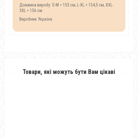
Довжина виробу: S-M = 153 см, L-XL = 154,5 см, XXL-
3XL = 156 см.
Виробник Україна.
Товари, які можуть бути Вам цікаві