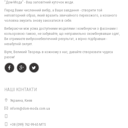
"Дом-Мода" - Ваш заповітний куточок моди.
Перед Вами численний вибір, а Ваше завдання - створити той
неповторний образ, який вразить звичайного перехожого, а коханого
чоловіка змусить знову закохатися в себе.
Вибираючи між усіма доступними моделями і комбінуючи з фасонами і
кольоровою гамою, не забувайте, що неправильно скомбінувавши одяг,
Ви отримаєте вибухонебезпечний результат, а вірно підібравши -
незабутній силует.
Вірте, Великий Творець в кожному з нас, давайте створювати чудеса
разом!
НАШІ КОНТАКТИ
Украина, Киев
inform@dom-moda.com.ua
+38 (099) 762-99-65 MTS