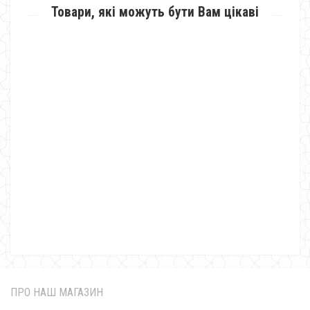
Товари, які можуть бути Вам цікаві
Жіноче екстравагантне плаття зі вставками шкіри
870.00грн.
ПРО НАШ МАГАЗИН