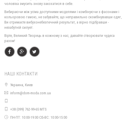
чоловіка змусить знову закохатися в себе.
Елегантна жіноча сукня
Вибираючи між усіма доступними моделями і комбінуючи з фасонами і
1480.00грн.
кольоровою гамою, не забувайте, що неправильно скомбінувавши одяг,
Ви отримаєте вибухонебезпечний результат, а вірно підібравши -
незабутній силует.
Вірте, Великий Творець в кожному з нас, давайте створювати чудеса
разом!
НАШІ КОНТАКТИ
Украина, Киев
Елегантна жіноча сукня в горошок
inform@dom-moda.com.ua
1560.00грн.
+38 (099) 762-99-65 MTS
ПН-ПТ: 10:00-19:00 СБ-ВС: 10:00-15:00