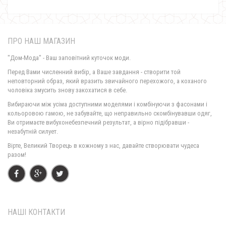
ПРО НАШ МАГАЗИН
"Дом-Мода" - Ваш заповітний куточок моди.
Перед Вами численний вибір, а Ваше завдання - створити той
неповторний образ, який вразить звичайного перехожого, а коханого
чоловіка змусить знову закохатися в себе.
Вечірнє коротке плаття жіноче мереживне
Вибираючи між усіма доступними моделями і комбінуючи з фасонами і
1000.00грн.
кольоровою гамою, не забувайте, що неправильно скомбінувавши одяг,
Ви отримаєте вибухонебезпечний результат, а вірно підібравши -
незабутній силует.
Вірте, Великий Творець в кожному з нас, давайте створювати чудеса
разом!
НАШІ КОНТАКТИ