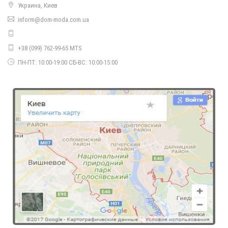
Украина, Киев
inform@dom-moda.com.ua
Коротке плаття жіноче в діловому стилі
700.00грн.
550.00грн.
+38 (099) 762-99-65 MTS
ПН-ПТ: 10:00-19:00 СБ-ВС: 10:00-15:00
Коротке жіноче плаття гольф з довгим рукавом
670.00грн.
Коротке жіноче плаття гольф із рукавом три чверті
460.00грн.