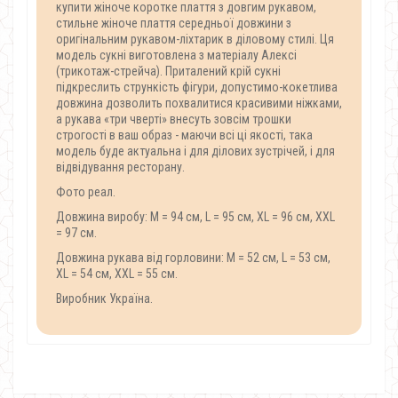
купити жіноче коротке плаття з довгим рукавом,
стильне жіноче плаття середньої довжини з
оригінальним рукавом-ліхтарик в діловому стилі. Ця
модель сукні виготовлена ​​з матеріалу Алексі
(трикотаж-стрейча). Приталений крій сукні
підкреслить стрункість фігури, допустимо-кокетлива
довжина дозволить похвалитися красивими ніжками,
а рукава «три чверті» внесуть зовсім трошки
строгості в ваш образ - маючи всі ці якості, така
модель буде актуальна і для ділових зустрічей, і для
відвідування ресторану.
Фото реал.
Довжина виробу: М = 94 см, L = 95 см, XL = 96 см, XХL
= 97 см.
Довжина рукава від горловини: M = 52 см, L = 53 см,
XL = 54 см, XХL = 55 см.
Виробник Україна.