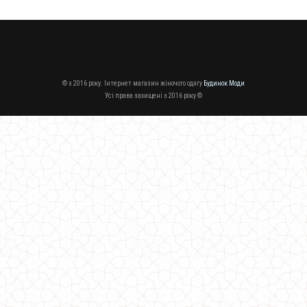
© з 2016 року. Інтернет магазин жіночого одягу
Будинок Моди
Усі права захищені з 2016 року ©
Коротке жіноче плаття з ефектним декольте
810.00грн.