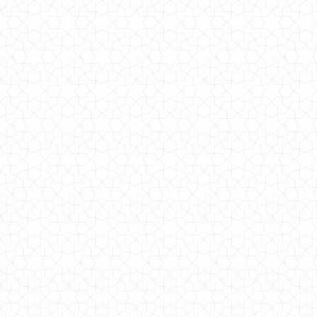
Коротке жіноче замшеве плаття з рукавом
850.00грн.
Жіноче коротке плаття з чорним мереживом
820.00грн.