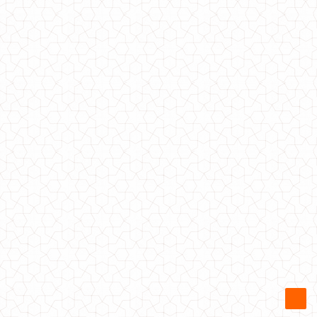
Коротке жіноче плаття чорного кольору батал
670.00грн.
Жіноче коротке пальто з кашеміру на запах
800.00грн.