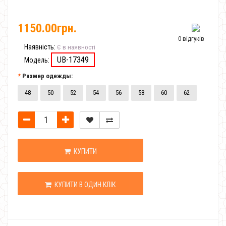
1150.00грн.
0 відгуків
Наявність:
Є в наявності
UB-17349
Модель:
Размер одежды:
48
50
52
54
56
58
60
62
КУПИТИ
КУПИТИ В ОДИН КЛІК