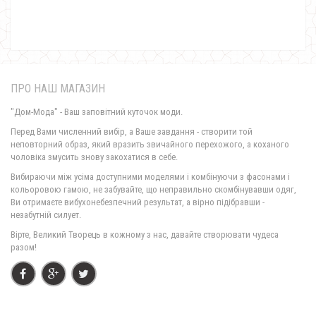
Леопардове жіноче плаття великого розміру з мереживом "Лео"
640.00грн.
ПРО НАШ МАГАЗИН
"Дом-Мода" - Ваш заповітний куточок моди.
Перед Вами численний вибір, а Ваше завдання - створити той
неповторний образ, який вразить звичайного перехожого, а коханого
чоловіка змусить знову закохатися в себе.
Вибираючи між усіма доступними моделями і комбінуючи з фасонами і
кольоровою гамою, не забувайте, що неправильно скомбінувавши одяг,
Ви отримаєте вибухонебезпечний результат, а вірно підібравши -
незабутній силует.
Модне жіноче леопардове плаття
Вірте, Великий Творець в кожному з нас, давайте створювати чудеса
370.00грн.
разом!